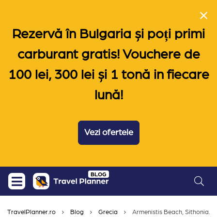
Rezervă în Bulgaria și poți primi
carburant gratis! Vouchere de
100 lei, 300 lei și 1 tonă in fiecare
lună!
Vezi ofertele
Skip
BLOG
to
content
TravelPlanner.ro
Blog
Grecia
Armenistis Beach, Sithonia. Ce