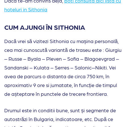
Daca te-am convins deja,
poti consulta aici lista cu
hoteluri in Sithonia
CUM AJUNGI ÎN SITHONIA
Dacă vrei să vizitezi Sithonia cu mașina personală,
cea mai cunoscută variantă de traseu este : Giurgiu
– Russe – Byala – Pleven – Sofia – Blagoevgrad –
Sandanski – Kulata – Serres – Salonic—Nikiti. Vei
avea de parcurs o distanta de circa 750 km, în
aproximativ 9 ore si jumatate, în funcție de timpul
de așteptare în punctele de trecere frontiera.
Drumul este in conditii bune, sunt și segmente de
autostrăzi în Bulgaria, indicatoare, etc. După ce