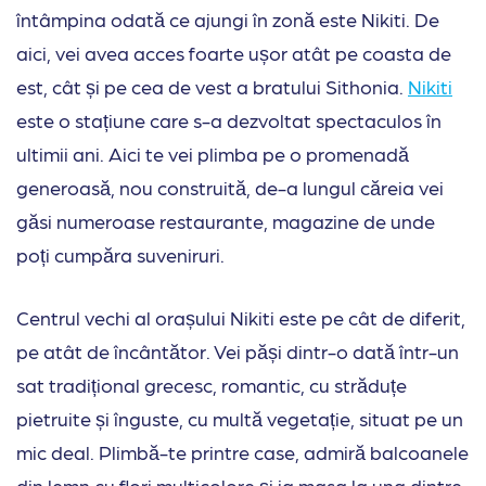
întâmpina odată ce ajungi în zonă este Nikiti. De
aici, vei avea acces foarte ușor atât pe coasta de
est, cât și pe cea de vest a bratului Sithonia.
Nikiti
este o stațiune care s-a dezvoltat spectaculos în
ultimii ani. Aici te vei plimba pe o promenadă
generoasă, nou construită, de-a lungul căreia vei
găsi numeroase restaurante, magazine de unde
poți cumpăra suveniruri.
Centrul vechi al orașului Nikiti este pe cât de diferit,
pe atât de încântător. Vei păși dintr-o dată într-un
sat tradițional grecesc, romantic, cu străduțe
pietruite și înguste, cu multă vegetație, situat pe un
mic deal. Plimbă-te printre case, admiră balcoanele
din lemn cu flori multicolore și ia masa la una dintre