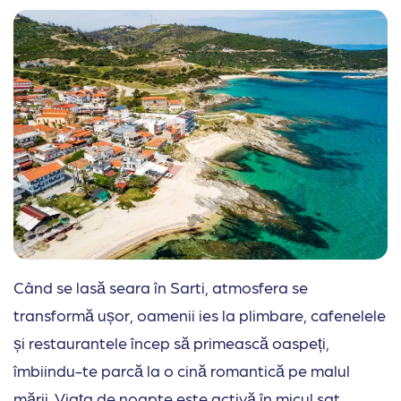
Când se lasă seara în Sarti, atmosfera se
transformă ușor, oamenii ies la plimbare, cafenelele
și restaurantele încep să primească oaspeți,
îmbiindu-te parcă la o cină romantică pe malul
mării. Viața de noapte este activă în micul sat