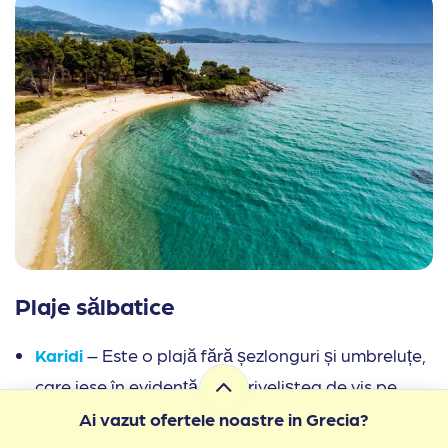
Plaje sălbatice
Karidi
– Este o plajă fără șezlonguri și umbreluțe,
care iese în evidență prin priveliștea de vis pe
care o oferă și apa deloc adâncă. Tot în această
Ai vazut ofertele noastre in Grecia?
zonă poți testa și plaja
Fava
, preferată în general