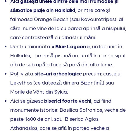
Aici găsești unele dintre cele mai frumoase și
sălbatice plaje din Halkidiki
, printre care și
faimoasa Orange Beach (sau Kavourotripes), al
cărei nume vine de la culoarea aprinsă a nisipului,
care contrastează cu albastrul mării.
Pentru minunata
« Blue Lagoon »
, un loc unic în
Halkidiki, o imensă piscină naturală în care nisipul
alb de sub apă o face să pară din alta lume.
Poți vizita
site-uri arheologice
precum: castelul
Lekythos (ce datează din era Bizantină) sau
Morile de Vânt din Sykia.
Aici se găsesc
biserici foarte vechi
, azi fiind
monumente istorice: Basilica Sofronios, veche de
peste 1600 de ani, sau Biserica Agios
Athanasios, care se află în partea veche a