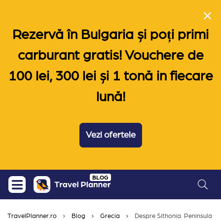
Rezervă în Bulgaria și poți primi
carburant gratis! Vouchere de
100 lei, 300 lei și 1 tonă in fiecare
lună!
Vezi ofertele
Skip
BLOG
to
content
TravelPlanner.ro
Blog
Grecia
Despre Sithonia. Peninsula cu