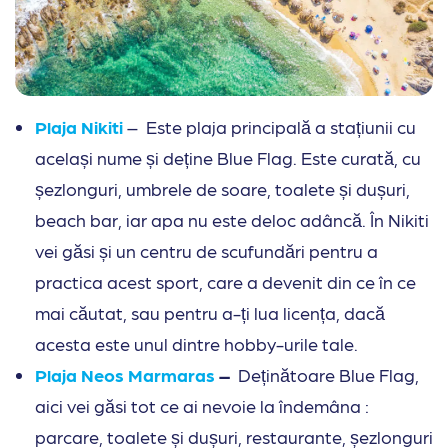
Plaja Nikiti
– Este plaja principală a stațiunii cu
același nume și deține Blue Flag. Este curată, cu
șezlonguri, umbrele de soare, toalete și dușuri,
beach bar, iar apa nu este deloc adâncă. În Nikiti
vei găsi și un centru de scufundări pentru a
practica acest sport, care a devenit din ce în ce
mai căutat, sau pentru a-ți lua licența, dacă
acesta este unul dintre hobby-urile tale.
Plaja Neos Marmaras
–
Deținătoare Blue Flag,
aici vei găsi tot ce ai nevoie la îndemâna :
parcare, toalete și dușuri, restaurante, șezlonguri