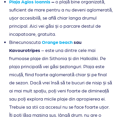
Plaja Agios Ioannis
–
o plajă bine organizată,
suficient de mare pentru a nu deveni aglomerată,
ușor accesibilă, se află chiar langa drumul
principal. Aici vei găsi și o parcare destul de
incapatoare, gratuita.
Binecunoscuta
Orange beach
sau
Kavourotripes
– este una dintre cele mai
frumoase plaje din Sithonia și din Halkidiki. Pe
plaja principală vei găsi șezlonguri. Plaja este
micuță, fiind foarte aglomerată chiar și pe final
de sezon. Dacă vrei însă să te bucuri de nisip și să
ai mai mult spațiu, poți veni foarte de dimineață
sau poți explora micile plaje din apropierea ei.
Trebuie sa stii ca accesul nu se face foarte ușor.
Îți poți lăsa mașina sus, lângă drum, nu are o