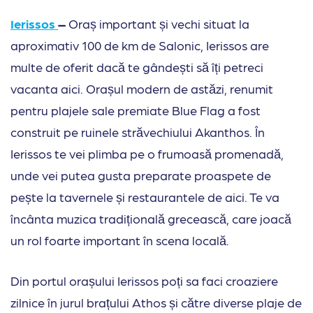
Ierissos
–
Oraș important și vechi situat la
aproximativ 100 de km de Salonic, Ierissos are
multe de oferit dacă te gândești să îți petreci
vacanta aici. Orașul modern de astăzi, renumit
pentru plajele sale premiate Blue Flag a fost
construit pe ruinele străvechiului Akanthos. În
Ierissos te vei plimba pe o frumoasă promenadă,
unde vei putea gusta preparate proaspete de
pește la tavernele și restaurantele de aici. Te va
încânta muzica tradițională grecească, care joacă
un rol foarte important în scena locală.
Din portul orașului Ierissos poți sa faci croaziere
zilnice în jurul brațului Athos și către diverse plaje de