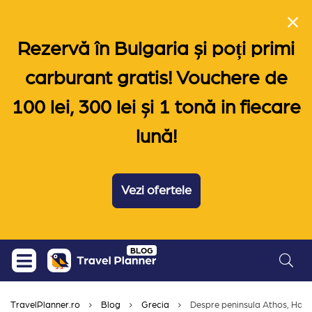
Rezervă în Bulgaria și poți primi
carburant gratis! Vouchere de
100 lei, 300 lei și 1 tonă in fiecare
lună!
Vezi ofertele
Skip
BLOG
to
content
TravelPlanner.ro
Blog
Grecia
Despre peninsula Athos, Halkid