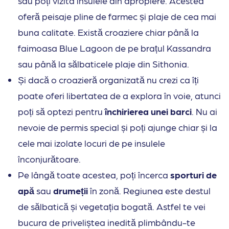
sau poți vizita insulele din apropiere. Acestea
oferă peisaje pline de farmec și plaje de cea mai
buna calitate. Există croaziere chiar până la
faimoasa Blue Lagoon de pe brațul Kassandra
sau până la sălbaticele plaje din Sithonia.
Și dacă o croazieră organizată nu crezi ca îți
poate oferi libertatea de a explora în voie, atunci
poți să optezi pentru
închirierea unei barci
. Nu ai
nevoie de permis special și poți ajunge chiar și la
cele mai izolate locuri de pe insulele
înconjurătoare.
Pe lângă toate acestea, poți încerca
sporturi de
apă
sau
drumeții
în zonă. Regiunea este destul
de sălbatică și vegetația bogată. Astfel te vei
bucura de priveliștea inedită plimbându-te