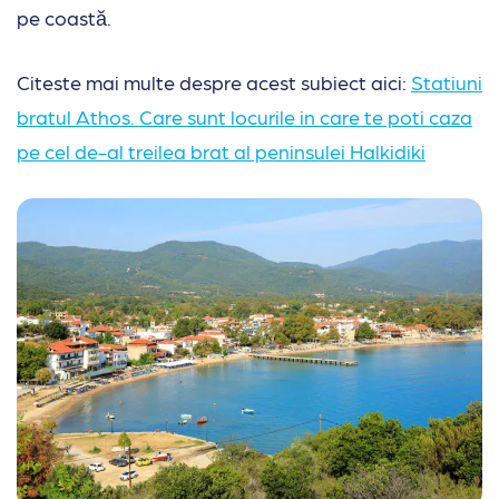
pe coastă.
Citeste mai multe despre acest subiect aici:
Statiuni
bratul Athos. Care sunt locurile in care te poti caza
pe cel de-al treilea brat al peninsulei Halkidiki