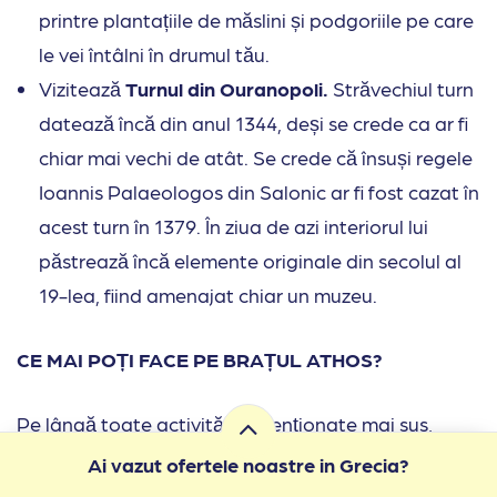
printre plantațiile de măslini și podgoriile pe care
le vei întâlni în drumul tău.
Vizitează
Turnul din Ouranopoli.
Străvechiul turn
datează încă din anul 1344, deși se crede ca ar fi
chiar mai vechi de atât. Se crede că însuși regele
Ioannis Palaeologos din Salonic ar fi fost cazat în
acest turn în 1379. În ziua de azi interiorul lui
păstrează încă elemente originale din secolul al
19-lea, fiind amenajat chiar un muzeu.
CE MAI POȚI FACE PE BRAȚUL ATHOS?
Pe lângă toate activitățile menționate mai sus,
pentru pasionații de istorie există câteva obiective
Ai vazut ofertele noastre in Grecia?
care, credem noi că nu trebuiesc trecute cu