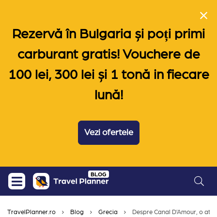
Rezervă în Bulgaria și poți primi
carburant gratis! Vouchere de
100 lei, 300 lei și 1 tonă in fiecare
lună!
Vezi ofertele
Skip
BLOG
to
content
TravelPlanner.ro
Blog
Grecia
Despre Canal D’Amour, o atrac