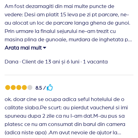
Am fost dezamagiti din mai multe puncte de
vedere: Desi am platit 15 leva pe zi pt parcare, ne-
au alocat un loc de parcare langa ghena de gunoi.
Prin urmare la finalul sejurului ne-am trezit cu
masina plina de gunoaie, murdara de inghetata pe
geamuri; Desi am avut inchiriat apartament pt 3
Arata mai mult
persoane, canapeaua din living nu era extensibila;
Dana
·
Client de 13 ani și 6 luni
·
1 vacanta
cand am solicitat un pat extensibil, personalul de la
receptie a facut nazuri spunandu-ne ca nu inteleg
de ce dorim acest pat suplimentar dc suntem doar
8.5 /
doua persoane; Apartamentul nu are baie de
serviciu; Wifi-ul trebuie achitat suplimentar! La cina,
ok. doar cine se ocupa adica seful hotelului de o
efectiv nu gaseai loc pentru a lua masa, full...
calitate slaba.Pe scurt: au pierdut vaucherul si imi
spuneau dupa 2 zile ca nu l-am dat.M-au pus sa
Recomand Travelplanner:
Agentia este ok. Sunt
platesc ce nu am consumat din barul din camera
foarte prompti. Anul acesta am rezervat pe ultima
(adica niste apa) .Am avut nevoie de ajutor la
suta si nu am avut probleme