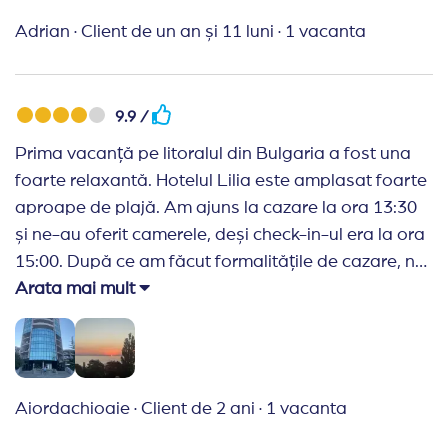
Adrian
·
Client de un an și 11 luni
·
1 vacanta
9.9 /
Prima vacanță pe litoralul din Bulgaria a fost una
foarte relaxantă. Hotelul Lilia este amplasat foarte
aproape de plajă. Am ajuns la cazare la ora 13:30
și ne-au oferit camerele, deși check-in-ul era la ora
15:00. După ce am făcut formalitățile de cazare, ne-
au oferit brățările la mâna, brățări albe. Am lăsat
Arata mai mult
bagajele în cameră și am coborât în loby pentru a
servi o cafea. Atunci barmanul, care a fost un om
de milioane, ne-a zis ca este contracost, la fel și
sucul. Am întrebat ce putem servi cu brățările pe
Aiordachioaie
·
Client de 2 ani
·
1 vacanta
care le aveam la mâna, el zicând ca este doar