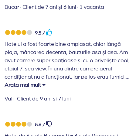
Bucar
·
Client de 7 ani și 6 luni
·
1 vacanta
9.5 /
Hotelul a fost foarte bine amplasat, chiar lângă
plaja, mâncarea decenta, bauturile asa și asa. Am
avut camere super spațioase și cu o priveliște cool,
etajul 7, sea view. În una dintre camere aerul
condiționat nu a funcționat, iar pe jos erau furnici.
Cam ciudat pentru 4 stele.
Arata mai mult
Vali
·
Client de 9 ani și 7 luni
8.6 /