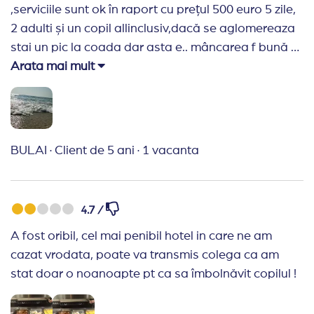
costa 10 leva de persoana pe zi. Plaja buna, apa
,serviciile sunt ok în raport cu prețul 500 euro 5 zile,
foarte curata. Vreme foarte buna. Lume multa, mai
2 adulti și un copil allinclusiv,dacă se aglomereaza
ales din Romania. In concluzie un sejur foarte reusit.
stai un pic la coada dar asta e.. mâncarea f bună și
Multumim Travel Planner!
diversificată, bautura în schimb nu mi a plăcut
Arata mai mult
berea și sucurile ,cafeaua cam diluate , sezlongurile
Recomand Travelplanner:
Rapizi si prompti.
pe plaja sunt private și costa 11 leva pe zi, dar poți
Recomand aceasta agentie. Multumim Travel
opta pentru piscina hotelului care este gratis și ai
Planner!
bautura gratis ,seara poți merge la restaurantul
BULAI
·
Client de 5 ani
·
1 vacanta
hotelului unde canta o formație Per total am f
multumit de acest hotel
4.7 /
A fost oribil, cel mai penibil hotel in care ne am
cazat vrodata, poate va transmis colega ca am
stat doar o noanoapte pt ca sa îmbolnăvit copilul !