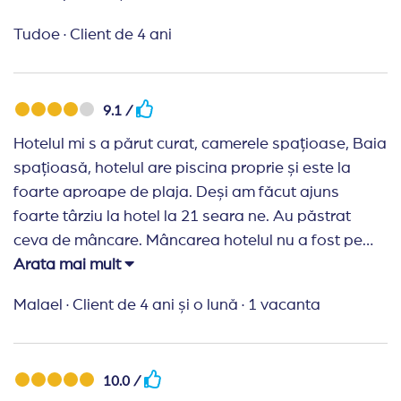
Tudoe
·
Client de 4 ani
9.1 /
Hotelul mi s a părut curat, camerele spațioase, Baia
spațioasă, hotelul are piscina proprie și este la
foarte aproape de plaja. Deși am făcut ajuns
foarte târziu la hotel la 21 seara ne. Au păstrat
ceva de mâncare. Mâncarea hotelul nu a fost pe
placul nostru dar am apreciat gestul.
Arata mai mult
Recomand Travelplanner:
Rezervarea a fost făcută
Malael
·
Client de 4 ani și o lună
·
1 vacanta
foarte repede, am primit toate informațiile
necesare. Și datorita mesajulor primite pe telefon
cu numerele de urgenta, de drum bun am simțit ca
10.0 /
au grija de noi. Preturi foarte bune.