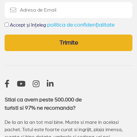
Oferte 1 mai Kranevo
Alte statiuni in Bulgaria
politica de confidențialitate
Accept și înțeleg
Sozopol
Duni
Pomorie
Obzor
Trimite
Elenite
Nessebar
Arkutino
Sveti Vlas
Balchik
Kranevo
Balchik
(14)
Sveti Vlas
(13)
Nessebar
(11)
Sozopol
(9)
Pomorie
(4)
Sunny Day
(2)
Arkutino
(2)
Stiai ca avem peste 500.000 de
turisti si 97% ne recomanda?
De la an la an tot mai bine. Munte si mare in acelasi
pachet. Totul este foarte curat si ingrijit, plaja imensa,