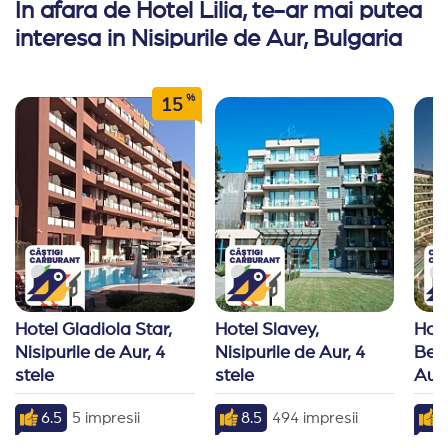
In afara de Hotel Lilia, te-ar mai putea
interesa in Nisipurile de Aur, Bulgaria
%
15
Hotel Gladiola Star, 
Hotel Slavey, 
Hote
Nisipurile de Aur, 4 
Nisipurile de Aur, 4 
Beac
stele
stele
Aur,
6.5
5 impresii
8.5
494 impresii