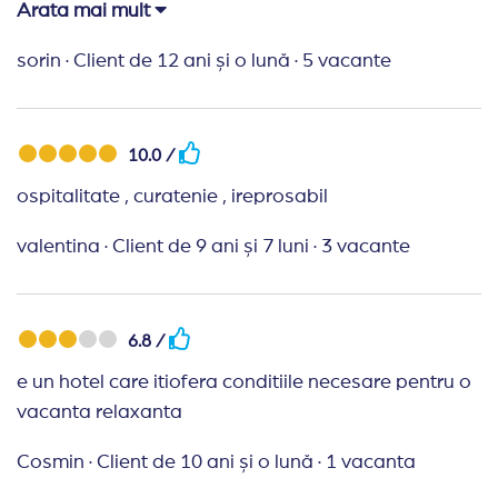
plecare pt masina (mica problema tehnica) au spus
Arata mai mult
ca nu ii intereseaza si nici macar un taxi sa fi
sorin
·
Client de 12 ani și o lună
·
5 vacante
chemat dar am rezolvat .In rest Ok ,dar nu ma mai
duc acolo.Travel Planner de nota 10.Multumesc
10.0 /
ospitalitate , curatenie , ireprosabil
valentina
·
Client de 9 ani și 7 luni
·
3 vacante
6.8 /
e un hotel care itiofera conditiile necesare pentru o
vacanta relaxanta
Cosmin
·
Client de 10 ani și o lună
·
1 vacanta