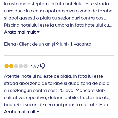
la asta ma asteptam. In fata hotelului este strada
care duce in centru apoi urmeaza o zona de tarabe
si apoi gasesti o plaja cu sezlonguri contra cost.
Piscina hotelului este la umbra in fata hotelului cu
apa rece si un bar care arata din anii 80 de la care
Arata mai mult
am gasit cele mai rele sucuri sau bauturi pe care le
Elena
·
Client de un an și 9 luni
·
1 vacanta
am vazut vreodata. Mancarea slaba calitativa,
fructe stricate, prajituri necomestibile. Hotel cu
miros inchis, bai cu miros, canapele urate, vechi
4.4 /
miros greu de suportat. Nu recomand.
Atentie, hotelul nu este pe plaja, in fata lui este
Recomand Travelplanner:
Super agentie, top!!
strada apoi zona de tarabe si dupa zona de plaja
cu sezlonguri contra cost 20 leva. Mancare slab
calitativa, repetitiva, dulciuri oribile, fructe stricate,
bauturi si sucuri de cea mai proasta calitate. Hotel
vechi miros inchis, personal care nu informeaza cu
Arata mai mult