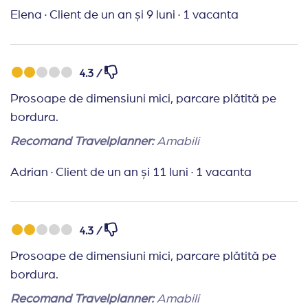
privire la serviciile disponibile. Parcarea 20 leva,
Elena
·
Client de un an și 9 luni
·
1 vacanta
piscina hotelului mica rece si la umbra. Nu
recomand.
Recomand Travelplanner:
Recomand, agentie
4.3 /
eficienta.
Prosoape de dimensiuni mici, parcare plătită pe
bordura.
Recomand Travelplanner:
Amabili
Adrian
·
Client de un an și 11 luni
·
1 vacanta
4.3 /
Prosoape de dimensiuni mici, parcare plătită pe
bordura.
Recomand Travelplanner:
Amabili