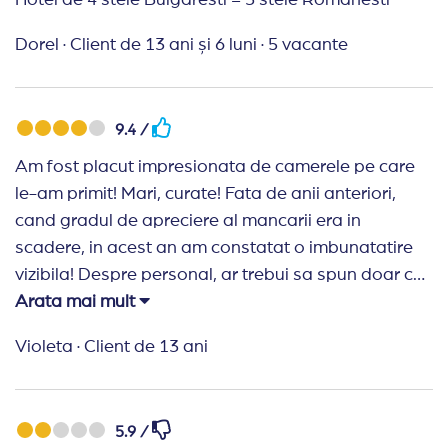
Hotel de 4 stele Bulgaresti = 3 stele Romanesti
Dorel
·
Client de 13 ani și 6 luni
·
5 vacante
9.4 /
Am fost placut impresionata de camerele pe care
le-am primit! Mari, curate! Fata de anii anteriori,
cand gradul de apreciere al mancarii era in
scadere, in acest an am constatat o imbunatatire
vizibila! Despre personal, ar trebui sa spun doar ca
mi-am uitat telefonul in restaurantul hotelului si... l-
Arata mai mult
am gasit la receptie! Multumiri!!!
Violeta
·
Client de 13 ani
5.9 /