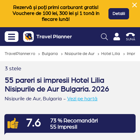
Rezervă și poți primi carburant gratis!
Vouchere de 100 lei, 300 lei și 1 tonă in
Detalii
fiecare lună!
SUNĂ
TravelPlanner.ro
Bulgaria
Nisipurile de Aur
Hotel Lilia
Impresi
3 stele
55 pareri si impresii Hotel Lilia
Nisipurile de Aur Bulgaria. 2026
Nisipurile de Aur,
Bulgaria
-
Vezi pe hartă
7.6
73 % Recomandări
55 impresii