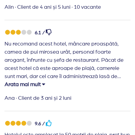
Mâncarea bună, diversificată, aveai de unde alege
Alin
·
Client de 4 ani și 5 luni
·
10 vacante
ceva pe gustul tău. Prăjituri, fructe, sucuri cu acid și
fără acid, cafea. Personalul amabil, în special
barmanii din loby, care vorbeau și română. La
6.1 /
recepție ne-am înțeles în engleză. A fost totul
Nu recomand acest hotel, mâncare proaspătă,
minunat.
carnea de pui mirosea urât, personal foarte
Recomand Travelplanner:
Au fost rapizi! Totul
arogant, înfrunte cu șefa de restaurant. Păcat de
minunat. Mulțumesc!
acest hotel că este aproape de plajă, camerele
sunt mari, dar cel care îl administrează lasă de
dorit, mai bine să se lase de meserie.
Arata mai mult
Ana
·
Client de 3 ani și 2 luni
9.6 /