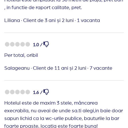
Hotelul este amplasat la 50 metrii de plaja, pret bun
, in functie de raport calitate, pret.
Liliana
·
Client de 3 ani și 2 luni
·
1 vacanta
1.0 /
Per total, oribil
Salageanu
·
Client de 11 ani și 2 luni
·
7 vacante
1.6 /
Hotelul este de maxim 3 stele, mâncarea
execrabila, nu aveai de unde sa.ti alegi,in baie doar
sapun lichid ca la wc-urile publice, bauturile la bar
foarte proaste, locatia este foarte buna!