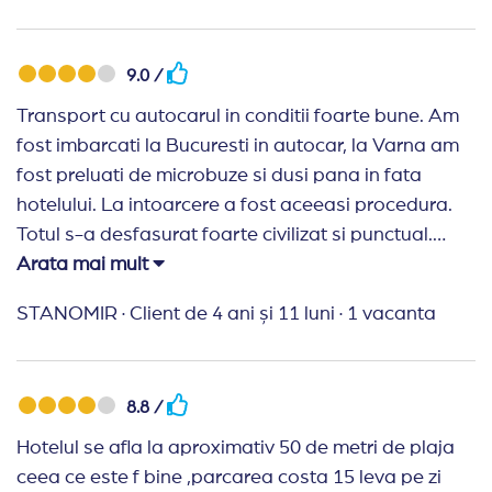
9.0 /
Transport cu autocarul in conditii foarte bune. Am
fost imbarcati la Bucuresti in autocar, la Varna am
fost preluati de microbuze si dusi pana in fata
hotelului. La intoarcere a fost aceeasi procedura.
Totul s-a desfasurat foarte civilizat si punctual.
Hotelul este situat foarte bine, peste drum de plaja.
Arata mai mult
La hotel cazarea s-a facut dupa ora 14 cand ni s-a
STANOMIR
·
Client de 4 ani și 11 luni
·
1 vacanta
repartizat camera si ni s-au dat bratarile pentru all-
inclusive. Pozitia camerei nu a fost prea buna: pe
lateral, fata in fata cu alt hotel, langa instalatiile de
8.8 /
climatizare. Mancarea foarte buna, suficienta, dar
nu prea variata. Accesul la piscina hotelului este
Hotelul se afla la aproximativ 50 de metri de plaja
gratuita. Mai este o piscina pe acoperis, dar acolo
ceea ce este f bine ,parcarea costa 15 leva pe zi