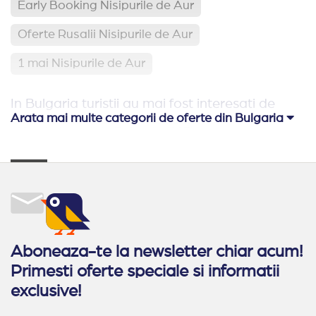
Early Booking Nisipurile de Aur
Oferte Rusalii Nisipurile de Aur
1 mai Nisipurile de Aur
In Bulgaria turistii au mai fost interesati de
Arata mai multe categorii de oferte din Bulgaria
Hoteluri pe plaja Bulgaria
(113)
Relaxare si odihna Bulgaria
(65)
Hoteluri aproape de Romania
(62)
Hoteluri family club Bulgaria
(42)
Oferte Rusalii Bulgaria
Paste Bulgaria
Aboneaza-te la newsletter chiar acum!
Primesti oferte speciale si informatii
All Inclusive Bulgaria
exclusive!
Ultra All Inclusive Bulgaria