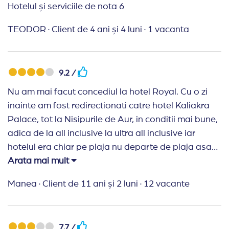
Hotelul și serviciile de nota 6
hotel si de personal… Chiar daca hotelul a fost un
Red Flag total si mai mult ca sigur nu vom mai
TEODOR
·
Client de 4 ani și 4 luni
·
1 vacanta
reveni la ei,agentia Travel Planner a fost
minunata,cu siguranta vom mai pregati
urmatoarea vacanta tot prin aceasta agentie,dar
9.2 /
NU la hotel Royal!!!
Nu am mai facut concediul la hotel Royal. Cu o zi
inainte am fost redirectionati catre hotel Kaliakra
Palace, tot la Nisipurile de Aur, in conditii mai bune,
adica de la all inclusive la ultra all inclusive iar
hotelul era chiar pe plaja nu departe de plaja asa
cum era hotelul Royal. Hotelul are 3 piscine
Arata mai mult
exterioare (una foarte mica care este dotata cu un
Manea
·
Client de 11 ani și 2 luni
·
12 vacante
topogan), 1 piscina interioara, mai multe locuri de
joaca, teren de fotbal, masa de tenis, biliard (cu
bani), etc. Cel mai mult mi-a placut ca a avut si
7.7 /