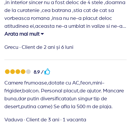
,in interior sincer nu a fost deloc de 4 stele ,doamna
de la curatenie ,cea batrana ,stia cat de cat sa
vorbeasca romana ,insa nu ne-a placut deloc
atitudinea ei,aceasta ne-a umblat in valize si ne-a
blocat codul .Curatenia in 7 zile cat am stat acolo
Arata mai mult
,s-a facut doar o data intr-o saptamana.Mancarea
Grecu
·
Client de 2 ani și 6 luni
a fost fara gust si expirata.Hotelul era plin de turisti
si foarte aglomerat.Nu te lasa sa intri la mancare in
costum de baie/slipi sau inainte /dupa ora
8.9 /
mesei.Sucurile erau fara acid ,fara gust.Lifturile
functionau foarte greu si erau foarte murdare.Intr-
Camere frumoase,dotate cu AC,feon,mini-
un hotel cu 14 etaje ,functioneaza doar doua
frigider,balcon. Personal placut,de ajutor. Mancare
lifturi.Piscina din interior era inchisa ,foarte multa
buna,dar putin diversificata(un singur tip de
mizerie.Piscinele exterioare erau foarte murdare,cu
desert,putina carne) Se afla la 500 m de plaja.
apa rece.topoganele se miscau nu aveau
Vaduva
·
Client de 3 ani
·
1 vacanta
stabilitate.Acest hotel este destul de departe de
plaja.Prea mare galagie ,pe la ora 22:00 erau niste