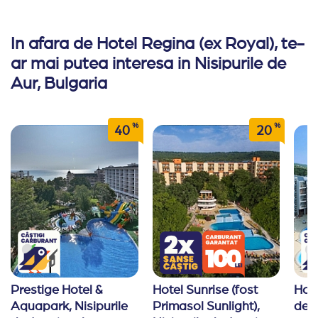
In afara de Hotel Regina (ex Royal), te-
ar mai putea interesa in Nisipurile de
Aur, Bulgaria
%
%
40
20
Prestige Hotel & 
Hotel Sunrise (fost 
Hote
Aquapark, Nisipurile 
Primasol Sunlight), 
de A