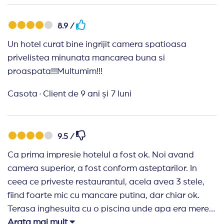
8.9 /
Un hotel curat bine ingrijit camera spatioasa
privelistea minunata mancarea buna si
proaspata!!!Multumim!!!
Casota
·
Client de 9 ani și 7 luni
9.5 /
Ca prima impresie hotelul a fost ok. Noi avand
camera superior, a fost conform asteptarilor. In
ceea ce priveste restaurantul, acela avea 3 stele,
fiind foarte mic cu mancare putina, dar chiar ok.
Terasa inghesuita cu o piscina unde apa era mereu
murdara, dar noi am stat doar la mare...asa ca nu
Arata mai mult