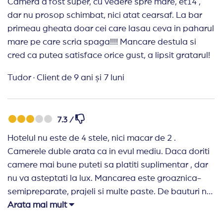
Camera a fost super, cu vedere spre mare, et14 ,
dar nu prosop schimbat, nici atat cearsaf. La bar
primeau gheata doar cei care lasau ceva in paharul
mare pe care scria spaga!!!! Mancare destula si
cred ca putea satisface orice gust, a lipsit gratarul!
Tudor
·
Client de 9 ani și 7 luni
7.3 /
Hotelul nu este de 4 stele, nici macar de 2 .
Camerele duble arata ca in evul mediu. Daca doriti
camere mai bune puteti sa platiti suplimentar , dar
nu va asteptati la lux. Mancarea este groaznica-
semipreparate, prajeli si multe paste. De bauturi nu
mai vorbesc - apa colorata- chiar si cafeaua! Nu as
Arata mai mult
mai merge acolo nici gratis !