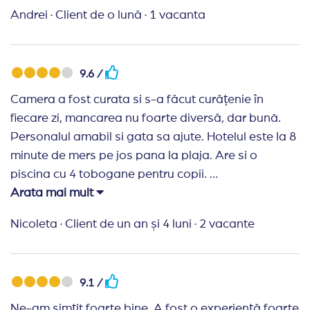
ca hotelul iti ofera parcare dar este foarte scumpa
Andrei
·
Client de o lună
·
1 vacanta
13€ pe zi .Platesti mai mult parcarea decit restul
Recomand Travelplanner:
Din punctul meu de
vedere sunteti ok,nu am nimic de obiectat.O sa mai
9.6 /
colaboram si o sa va recomand prietenilor.O si
Camera a fost curata si s-a făcut curățenie în
minunata va doresc!
fiecare zi, mancarea nu foarte diversă, dar bunā.
Personalul amabil si gata sa ajute. Hotelul este la 8
minute de mers pe jos pana la plaja. Are si o
piscina cu 4 tobogane pentru copii.
Arata mai mult
Recomand Travelplanner:
Recomand agentia
Travel Planner. Sunt profesionisti si am fost mereu in
Nicoleta
·
Client de un an și 4 luni
·
2 vacante
legatura cu ei. Ne-am simtit in siguranta.
9.1 /
Ne-am simțit foarte bine. A fost o experiență foarte