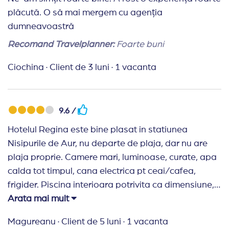
plăcută. O să mai mergem cu agenția
dumneavoastră
Recomand Travelplanner:
Foarte buni
Ciochina
·
Client de 3 luni
·
1 vacanta
9.6 /
Hotelul Regina este bine plasat in statiunea
Nisipurile de Aur, nu departe de plaja, dar nu are
plaja proprie. Camere mari, luminoase, curate, apa
calda tot timpul, cana electrica pt ceai/cafea,
frigider. Piscina interioara potrivita ca dimensiune,
cu apa calda, sauna, fitness (mic). Piscina
Arata mai mult
exterioara ok, nu foarte adanca. Mancarea foarte
Magureanu
·
Client de 5 luni
·
1 vacanta
gustoasa, suficienta, servire buna, barul ok, cafea si