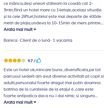
ce mânca,deși uneori stăteam la coadă cat 2-
3min,fiind un hotel mare cu 14etaje,aceiași situație
și la cele 2lifturi,hotelul este mai departe de 400de
metri de plaja,undeva la 10-15min de mers printre
hoteluri,dar pt noi nu a fost o problema deoarece
Arata mai mult
mai făceam și mișcare după mese!Noi am fost
Banica
·
Client de o lună
·
1 vacanta
cazatii la etajul 12 ,iar priveliștea spre mare era
superbă!Pt noi a fost o experiență plăcută și
frumoasă!
9.7 /
Recomand Travelplanner:
Foarte mulțumită de
Este un hotel ok,mincare buna ,diversificata,pe tot
colaborarea,promtii și detaliați!Va multumesc!
parcusul sederii am avut diverse activitati pt copii si
adulti,personalul foarte dragut mai putin doamna
batrina de la curatenie de la etajul 6 ,care este
foarte antipatica daca nu-i dai nimic si singura
parte a vacantei de care nu am fost multumita este
Arata mai mult