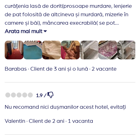
curățenia lasă de dorit(prosoape murdare, lenjerie
de pat folosită de altcineva și murdară, mizerie în
camere și băi), mâncarea execrabilă( se pot
îmbolnăvi mai ales copiii, făcută intr un mediu
Arata mai mult
mizerabil și neadecvat, nu se putea manca), efectiv
un focar de infecție! Nu recomand la nimeni
rezervarea vacanței la ACEST HOTEL!
Recomand Travelplanner:
Experiența mea cu
Barabas
·
Client de 3 ani și o lună
·
2 vacante
această agenție Travel Planner a fost una foarte
bună, s a ridicat la nivelul așteptărilor mele, în
momentul în care am cerut transfer la un alt hotel
1.9 /
echipa a fost foarte promptă și am comunica
Nu recomand nici dușmanilor acest hotel, evitați
excepțional și eficient cu aceștia. Vă mulțumesc!
Valentin
·
Client de 2 ani
·
1 vacanta