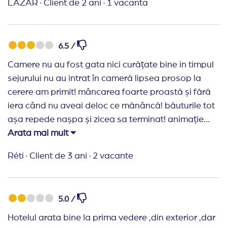
LAZAR
·
Client de 2 ani
·
1 vacanta
6.5 /
Camere nu au fost gata nici curățate bine in timpul
sejurului nu au intrat în cameră lipsea prosop la
cerere am primit! mâncarea foarte proastă și fără
iera când nu aveai deloc ce mănâncă! băuturile tot
așa repede nașpa și zicea sa terminat! animație
nimic în hotel nici orele nu se țineau la Lobby și la
Arata mai mult
masă!
Réti
·
Client de 3 ani
·
2 vacante
Recomand Travelplanner:
Sunt mulțumită am mai
fost cu ei acuma am minerit Hotel rău!
5.0 /
Hotelul arata bine la prima vedere ,din exterior ,dar