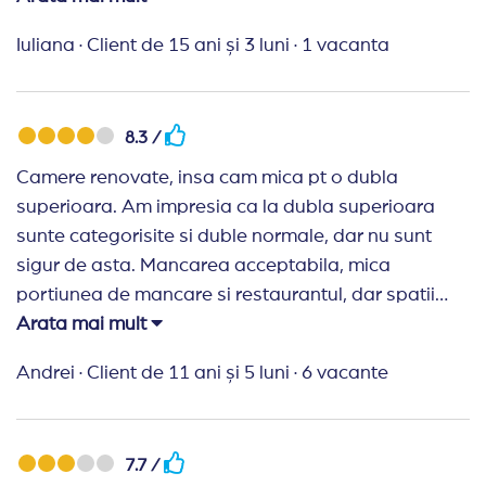
ma interesa prea mult. Animatia slaba, aproape
Iuliana
·
Client de 15 ani și 3 luni
·
1 vacanta
inexistenta. Pentru 3 nopti a fost ok, am si platit
putin pe bilet, dar nu as fi ales acest hotel pt 7 nopti
si sa iau si copilul. Pentru o escaapta, este ok, fiind
8.3 /
si aproape de mare si centru.
Camere renovate, insa cam mica pt o dubla
superioara. Am impresia ca la dubla superioara
sunte categorisite si duble normale, dar nu sunt
sigur de asta. Mancarea acceptabila, mica
portiunea de mancare si restaurantul, dar spatii
mari pe afara unde poti lua masa. Mancare buna,
Arata mai mult
nu am avut nici o problema.
Andrei
·
Client de 11 ani și 5 luni
·
6 vacante
7.7 /