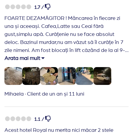
1.7 /
FOARTE DEZAMĂGITOR ! Mâncarea în fiecare zi
una și aceeași. Cafea,Latte sau Ceai fără
gust,simplu apă. Curățenie nu se face absolut
deloc. Bazinul murdar,nu am văzut să îl curățe în 7
zile nimeni. Am fost blocați în lift căzând de la al 9-
le-a etaj la al 6-lea și nimeni nu a sărit în
Arata mai mult
ajutor,butonul pentru chemare nu funcționează,am
fost nevoiți singuri să ne descurcăm și să ieșim.
După ce am fost la recepție să îi anunțăm am primit
simplu răspunsul “noi știm” și l-au pornit înapoi. Am
Mihaela
·
Client de un an și 11 luni
fost nevoiți în așa caz să urcăm în fiecare zi 9 etaje
pe scări. În mâncare am găsit viermi,pâine
mucigaita. Ambulanta în fiecare zi prezentă,dacă
1.1 /
nu la noi la alți clienți. Am rămas fără apă la duș.
Acest hotel Royal nu merita nici măcar 2 stele
Hârtie de WC trebuie singur să te duci să