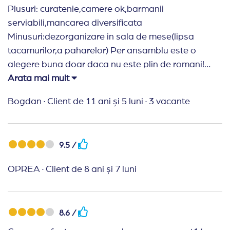
Plusuri: curatenie,camere ok,barmanii
serviabili,mancarea diversificata
Minusuri:dezorganizare in sala de mese(lipsa
tacamurilor,a paharelor) Per ansamblu este o
alegere buna doar daca nu este plin de romani!
Atunci se schimba treaba: mese ca la nunta,ticsite
Arata mai mult
cu mormane de mancare care raman pe
Bogdan
·
Client de 11 ani și 5 luni
·
3 vacante
masa,galagie si altele
9.5 /
OPREA
·
Client de 8 ani și 7 luni
8.6 /