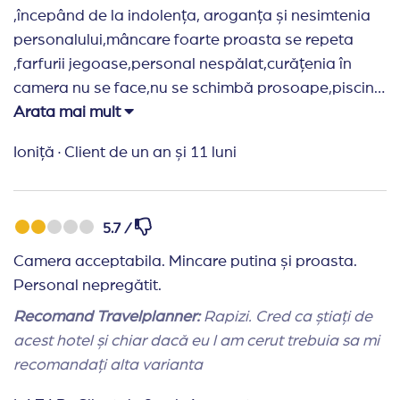
,începând de la indolența, aroganța și nesimtenia
ceri,albiturile nu au fost schimbate la fel ca și
personalului,mâncare foarte proasta se repeta
prosoapele. Am făcut peste o zi intoxicație fiecare.
,farfurii jegoase,personal nespălat,curățenia în
NU RECOMAND DELOC ACEST HOTEL ,4* nu
camera nu se face,nu se schimbă prosoape,piscina
merită absolut deloc, minim 2* Unicul lucru frumos
ți e scârbă sa intri in ea.Atentie agențiilor de turism
Arata mai mult
sunt doar camerele. Wi-fi in camere nu-i,doar la
cu acest hotel care nici macar o legătură cu numele
recepție. ACEST HOTEL NU!!!
Ioniță
·
Client de un an și 11 luni
de Royal mai repede hazna și infect.
5.7 /
Camera acceptabila. Mincare putina și proasta.
Personal nepregătit.
Recomand Travelplanner:
Rapizi. Cred ca știați de
acest hotel și chiar dacă eu l am cerut trebuia sa mi
recomandați alta varianta