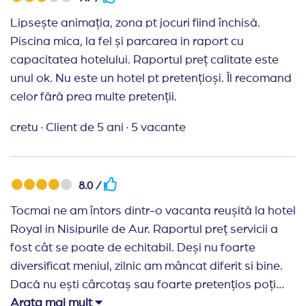
partea de animatie, nu ca la la hotel Madara, unde
aceasta a lipsit cu desavarsire. Sezlongurile de pe
Lipsește animația, zona pt jocuri fiind închisă.
plaja au fost insuficiente. Am avut internet peste tot
Piscina mica, la fel și parcarea in raport cu
in hotel, inclusiv in camere. Una peste alta a fost un
capacitatea hotelului. Raportul preț calitate este
concediu reusit. Multumesc Travel Planner.
unul ok. Nu este un hotel pt pretențioși. Îl recomand
celor fără prea multe pretenții.
cretu
·
Client de 5 ani
·
5 vacante
8.0 /
Tocmai ne am întors dintr-o vacanta reușită la hotel
Royal in Nisipurile de Aur. Raportul preț servicii a
fost cât se poate de echitabil. Deși nu foarte
diversificat meniul, zilnic am mâncat diferit si bine.
Dacă nu ești cârcotaș sau foarte pretențios poți
avea o vacanta reușita. In cameră era curat si se
Arata mai mult