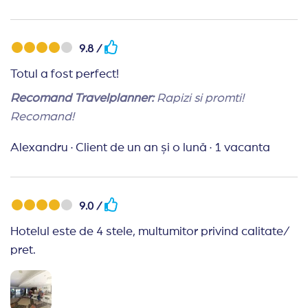
bauturi alcoolice bune. Am fost foarte multumiti
Recomand Travelplanner:
Pret bun pentru un sejur
9.8 /
placut. A fost foarte usor sa rezervam si sa platim
Totul a fost perfect!
Recomand Travelplanner:
Rapizi si promti!
Recomand!
Alexandru
·
Client de un an și o lună
·
1 vacanta
9.0 /
Hotelul este de 4 stele, multumitor privind calitate/
pret.