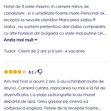
Hotel de 3 stele maxim, in camere miros de
canalizare , si o umiditate foarte mare Personal ok ,
receptiv la nevoile clientilor Mancarea slaba ff
slaba , nu suntem pretentiosi dar slaba comparativ
cu alte hoteluri din bulgaria cu stele mai putine Un
mare plus pt piscine personal Un mare minus plaja ,
Arata mai mult
iar barul de pe plaja seara dupa ora 18 era totul
Tudor
·
Client de 2 ani și 6 luni
·
4 vacante
contra cost Raport calitate pret este ok
8.1 /
Am mai fost si acum 2 ani. S.au schimbat multe de
atunci. Camera curata..mancarea nu mai e la fel de
diversificata. La plaja sezlongurile le.au mutat
departe de apa. Greu gaseai pe cineva sa
vorbeasca engleza. Fetele de la receptie foarte