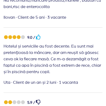
Nu recomand,mancare proasta,manele , băuturi cu
bani,risc de enterocolita
Ilovan
·
Client de 5 ani
·
3 vacante
9.0 /
Hotelul și serviciile au fost decente. Eu sunt mai
pretențioasă la mâncare, dar am reușit să găsesc
ceva ok la fiecare masă. Ce m-a dezamăgit a fost
faptul ca apa în piscină a fost extrem de rece, chiar
și în piscină pentru copii.
Uta
·
Client de un an și 2 luni
·
1 vacanta
5.9 /