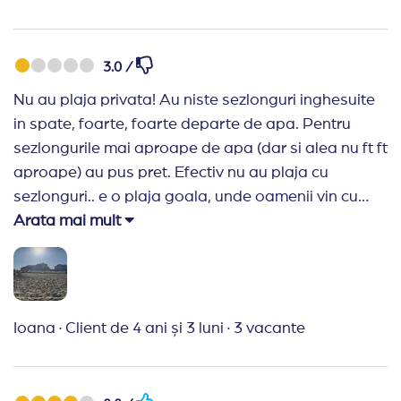
lobbybar, si era o gălăgie infernala,dar au fost
foarte prompți la cererea noastră de a ne schimba
camera,si am stat fericiți în următoarele zile.
3.0 /
Recomand Hotelul cu tot dragul. A fost prima
Nu au plaja privata! Au niste sezlonguri inghesuite
călătorie cu Travel Planer ,si clar vor mai fi si altele.
in spate, foarte, foarte departe de apa. Pentru
sezlongurile mai aproape de apa (dar si alea nu ft ft
aproape) au pus pret. Efectiv nu au plaja cu
sezlonguri.. e o plaja goala, unde oamenii vin cu
umbrele si cearsafuri.. Urat! Sper sa va pierdeti toti
Arata mai mult
clientii pt ca v-ati haladit sa luati bani si pe
sezlongurile de langa mare, in conditiile in care
lumea plateste sa vina la mare, nu la piscina!!
Ioana
·
Client de 4 ani și 3 luni
·
3 vacante