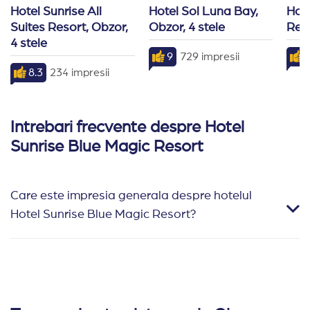
Hotel Sunrise All 
Hotel Sol Luna Bay, 
Hot
Suites Resort, Obzor, 
Obzor, 4 stele
Reso
4 stele
9
729 impresii
8.3
234 impresii
Intrebari frecvente despre Hotel
Sunrise Blue Magic Resort
Care este impresia generala despre hotelul
Hotel Sunrise Blue Magic Resort?