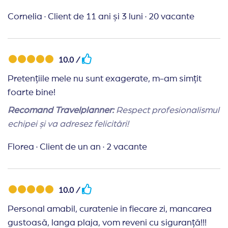
Cornelia
·
Client de 11 ani și 3 luni
·
20 vacante
10.0 /
Pretențiile mele nu sunt exagerate, m-am simțit
foarte bine!
Recomand Travelplanner:
Respect profesionalismul
echipei și va adresez felicitări!
Florea
·
Client de un an
·
2 vacante
10.0 /
Personal amabil, curatenie in fiecare zi, mancarea
gustoasă, langa plaja, vom reveni cu siguranță!!!