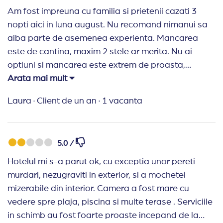
Am fost impreuna cu familia si prietenii cazati 3
nopti aici in luna august. Nu recomand nimanui sa
aiba parte de asemenea experienta. Mancarea
este de cantina, maxim 2 stele ar merita. Nu ai
optiuni si mancarea este extrem de proasta,
nicidecum de hotel de 4 stele. Gasesti doar tocaturi
Arata mai mult
si feluri cu ingrediente de cea mai proasta calitate!
Laura
·
Client de un an
·
1 vacanta
Aproape toti am avut probleme cu stomacul in
aceste zile. In privinta cazarii, camerele sunt destul
de mari, hotelul este pe plaja, piscina este mare.
5.0 /
Dar alta problema si in privinta curareteniei, nici
paturile macar nu se fac, doar vin si strang gunoiul.
Hotelul mi s-a parut ok, cu exceptia unor pereti
Nu recomand DELOC! Foarte multi bani si foarte
murdari, nezugraviti in exterior, si a mochetei
multa bataie de joc pentru clienti!
mizerabile din interior. Camera a fost mare cu
vedere spre plaja, piscina si multe terase . Serviciile
in schimb au fost foarte proaste incepand de la