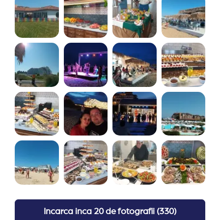
cat mai aproape de mare, se puneau in fata celor
deja existenti. In 2023 nu aveai voie sa muti
sezlongurile
Incarca inca
20 de fotografii
(
330
)