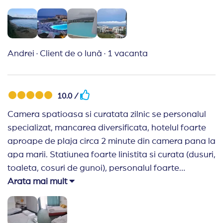
Andrei
·
Client de o lună
·
1 vacanta
10.0 /
Camera spatioasa si curatata zilnic se personalul
specializat, mancarea diversificata, hotelul foarte
aproape de plaja circa 2 minute din camera pana la
apa marii. Statiunea foarte linistita si curata (dusuri,
toaleta, cosuri de gunoi), personalul foarte
prietenos si glumeti, incepand de la receptie pana
Arata mai mult
la barmani de pe plaja. Calitatea drumurilor este
destul de precara, cu multe denivelari la trecerile de
pietoni nesemnalizate care pot deveni capcane la