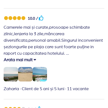
10.0 /
Camerele mai și curate,prosoape schimbate
zilnic,lenjeria la 3 zile,mâncarea
diversificata,personal amabil.Singurul inconvenient
șezlongurile pe plaja care sunt foarte puține in
raport cu capacitatea hotelului.
Arata mai mult
Recomand Travelplanner:
Adevărați
profesionisti.Recomand această agenție.
Zaharia
·
Client de 5 ani și 5 luni
·
11 vacante