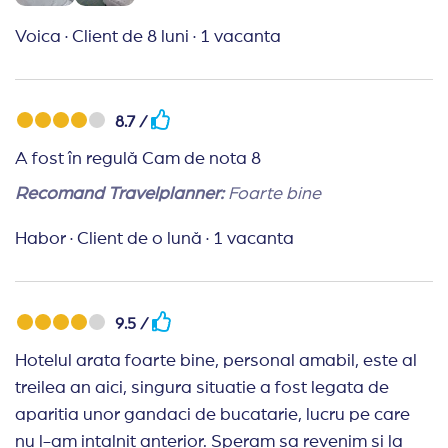
50 km/h. Surprins placut, vom reveni cu drag in
Voica
·
Client de 8 luni
·
1 vacanta
Bulgaria la plaja.
8.7 /
A fost în regulă Cam de nota 8
Recomand Travelplanner:
Foarte bine
Habor
·
Client de o lună
·
1 vacanta
9.5 /
Hotelul arata foarte bine, personal amabil, este al
treilea an aici, singura situatie a fost legata de
aparitia unor gandaci de bucatarie, lucru pe care
nu l-am intalnit anterior. Speram sa revenim si la