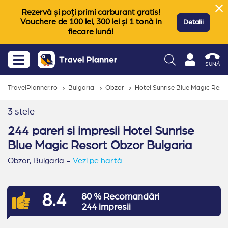
Rezervă și poți primi carburant gratis!
Vouchere de 100 lei, 300 lei și 1 tonă in
Detalii
fiecare lună!
SUNĂ
TravelPlanner.ro
Bulgaria
Obzor
Hotel Sunrise Blue Magic Reso
3 stele
244 pareri si impresii Hotel Sunrise
Blue Magic Resort Obzor Bulgaria
Obzor,
Bulgaria
-
Vezi pe hartă
8.4
80 % Recomandări
244 impresii