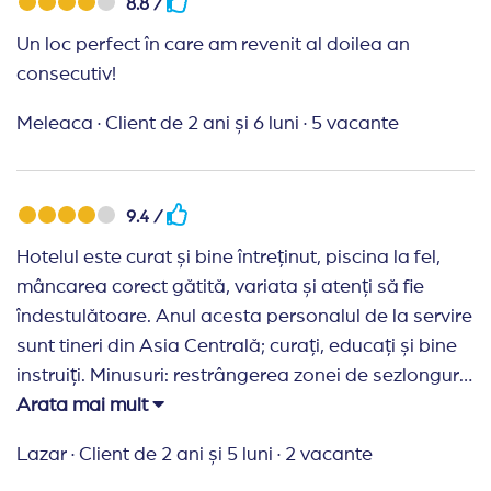
8.8 /
Un loc perfect în care am revenit al doilea an
consecutiv!
Meleaca
·
Client de 2 ani și 6 luni
·
5 vacante
9.4 /
Hotelul este curat și bine întreținut, piscina la fel,
mâncarea corect gătită, variata și atenți să fie
îndestulătoare. Anul acesta personalul de la servire
sunt tineri din Asia Centrală; curați, educați și bine
instruiți. Minusuri: restrângerea zonei de sezlonguri
de pe plajă, înghesuite și vechi.
Arata mai mult
Lazar
·
Client de 2 ani și 5 luni
·
2 vacante