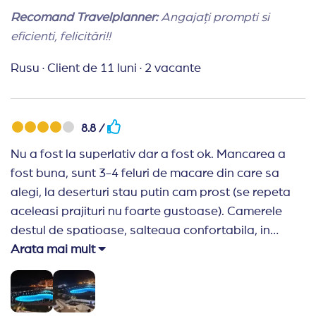
Recomand Travelplanner:
Angajați prompti si
eficienti, felicitări!!
Rusu
·
Client de 11 luni
·
2 vacante
8.8 /
Nu a fost la superlativ dar a fost ok. Mancarea a
fost buna, sunt 3-4 feluri de macare din care sa
alegi, la deserturi stau putin cam prost (se repeta
aceleasi prajituri nu foarte gustoase). Camerele
destul de spatioase, salteaua confortabila, in
schimb canapeaua lasa de dorit daca cunt mai
Arata mai mult
mult de 2 persoane in camera. La capitolul
curatenie/igiena mai au de lucru. Pe langa
canapea praf(nu a fost miscata de 1 an), in baie