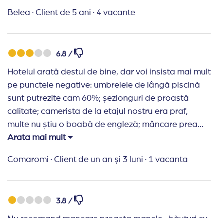
mucegai, scurgerea la dus aproape infundata incat
Belea
·
Client de 5 ani
·
4 vacante
iesea apa in camera daca faceau dus 2 persoane
consecutiv. Una peste alta un 7,5- 8 este o nota
realista. E ok daca nu esti foarte pretentios
6.8 /
Hotelul arată destul de bine, dar voi insista mai mult
pe punctele negative: umbrelele de lângă piscină
sunt putrezite cam 60%; șezlonguri de proastă
calitate; camerista de la etajul nostru era praf,
multe nu știu o boabă de engleză; mâncare prea
banală pentru un hotel de 4*; zona de lobby foarte
Arata mai mult
mică, băuturi proaste (berea e posirca). Partea
Comaromi
·
Client de un an și 3 luni
·
1 vacanta
pozitivă: camera mare, cu baie foarte ok. Pentru
copii, piscina cu tobogane e ok. A, și am avut
ghinion să dăm peste un grup de români
3.8 /
bombardieri, care au făcut ce știu ei.