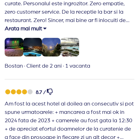
curate. Personalul este ingrozitor. Zero empatie,
zero customer service. De la receptie la bar si la
restaurant. Zero! Sincer, mai bine ar fi inlocuiti de
aparate self service. Tips doar pentru doamnele de
Arata mai mult
la curatenie care au facut o treaba excelenta.
Bostan
·
Client de 2 ani
·
1 vacanta
8.7 /
Am fost la acest hotel al doilea an consecutiv si pot
spune urmatoarele: + mancarea a fost mai ok in
2024 fata de 2023 + camerele au fost gata la 12:30
+ de apreciat efortul doamnelor de la curatenie de
a face din prosoape in fiecare zi un alt decor +