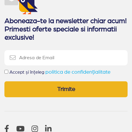
All Inclusive Bulgaria
Ultra All Inclusive Bulgaria
Aboneaza-te la newsletter chiar acum!
Primesti oferte speciale si informatii
Alte statiuni in Bulgaria
exclusive!
Sozopol
Balchik
Duni
Pomorie
Obzor
Elenite
Nessebar
Arkutino
Sveti Vlas
Kranevo
politica de confidențialitate
Balchik
(14)
Accept și înțeleg
Sveti Vlas
(13)
Nessebar
(11)
Sozopol
(9)
Trimite
Pomorie
(4)
Sunny Day
(2)
Arkutino
(2)