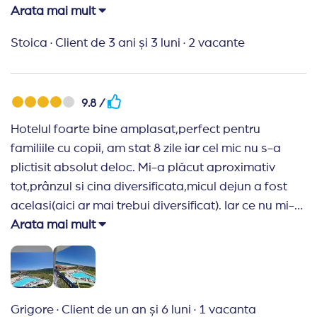
nervoase In a 4a zi toata familia a facut
Arata mai mult
eneterocolita Ultimele 2 zile am stat si am zacut. Nu
Stoica
·
Client de 3 ani și 3 luni
·
2 vacante
mai mergem
9.8 /
Hotelul foarte bine amplasat,perfect pentru
familiile cu copii, am stat 8 zile iar cel mic nu s-a
plictisit absolut deloc. Mi-a plăcut aproximativ
tot,prânzul si cina diversificata,micul dejun a fost
acelasi(aici ar mai trebui diversificat). Iar ce nu mi-a
plăcut a fost partea de băuturi, cel puțin cafeaua
Arata mai mult
nu a fost bună la nici un bar(da,sunt diferite cafele
la barurile lor). Hotelul curat,camerele
curate,curățate zilnic. Prima impresie a fost
urata,deoarece ne a dat camera de langa
Grigore
·
Client de un an și 6 luni
·
1 vacanta