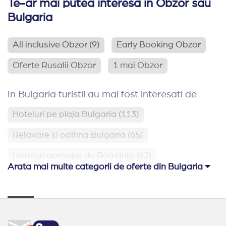
Te-ar mai putea interesa in Obzor sau
Bulgaria
All inclusive Obzor
(9)
Early Booking Obzor
Oferte Rusalii Obzor
1 mai Obzor
In Bulgaria turistii au mai fost interesati de
Hoteluri pe plaja Bulgaria
(113)
Relaxare si odihna Bulgaria
(65)
Hoteluri aproape de Romania
(62)
Arata mai multe categorii de oferte din Bulgaria
Hoteluri family club Bulgaria
(42)
Oferte Rusalii Bulgaria
Oferte 1 mai Kranevo
Paste Bulgaria