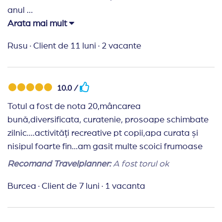
anul
Arata mai mult
Recomand Travelplanner:
Colaborare perfectă.
Rusu
·
Client de 11 luni
·
2 vacante
10.0 /
Totul a fost de nota 20,mâncarea
bună,diversificata, curatenie, prosoape schimbate
zilnic....activități recreative pt copii,apa curata și
nisipul foarte fin...am gasit multe scoici frumoase️
Recomand Travelplanner:
A fost torul ok
Burcea
·
Client de 7 luni
·
1 vacanta