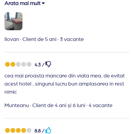
mancare, numai fast food, carnati, chiftele etc si
Arata mai mult
terminand cu lipsa activitatilor specifice all inclusive
de peste zi sau seara (jumatate de ora de
discoteca pe plaja pentru copii si o ora de
discoteca pt adulti era singurul program artistic )
Ilovan
·
Client de 5 ani
·
3 vacante
Nu recomand, nu merita nici jumatate din pret
camera de 630 Euro pentru 3 nopti in august , mai
ales daca vii cu copii, e destul de riscand in privinta
4.3 /
mancarii.
cea mai proasta mancare din viata mea. de evitat
acest hotel . singurul lucru bun amplasarea in rest
nimic
Munteanu
·
Client de 4 ani și 6 luni
·
4 vacante
8.8 /