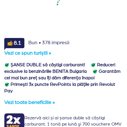
·
8.1
Bun
378 impresii
Vezi ce spun turiștii »
ȘANSE DUBLE să câștigi carburant!
Reduceri
exclusive la benzinăriile BENITA Bulgaria
Garantăm
cel mai bun preț sau îți dăm diferența înapoi
Primești 3x puncte RevPoints la plățile prin Revolut
Pay
Vezi toate beneficiile »
Rezervă aici și ai șanse duble să câștigi
carburant. 1 tonă pe lună şi 700 vouchere OMV