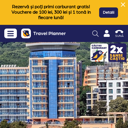
Rezervă și poți primi carburant gratis!
Vouchere de 100 lei, 300 lei și 1 tonă in
Detalii
fiecare lună!
SUNĂ