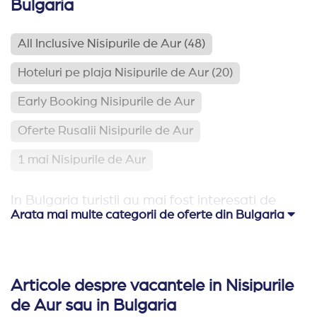
Bulgaria
All Inclusive Nisipurile de Aur
(48)
Hoteluri pe plaja Nisipurile de Aur
(20)
Early Booking Nisipurile de Aur
Oferte Rusalii Nisipurile de Aur
1 mai Nisipurile de Aur
In Bulgaria turistii au mai fost interesati de
Arata mai multe categorii de oferte din Bulgaria
Hoteluri pe plaja Bulgaria
(113)
Relaxare si odihna Bulgaria
(65)
Articole despre vacantele in Nisipurile
Hoteluri aproape de Romania
(62)
de Aur sau in Bulgaria
Hoteluri family club Bulgaria
(42)