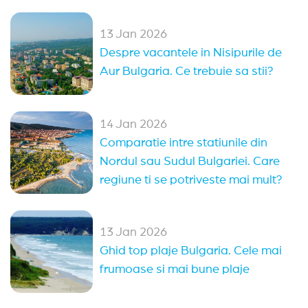
Oferte Rusalii Bulgaria
Paste Bulgaria
13 Jan 2026
Despre vacantele in Nisipurile de
All Inclusive Bulgaria
Aur Bulgaria. Ce trebuie sa stii?
Ultra All Inclusive Bulgaria
Oferte 1 mai Kranevo
14 Jan 2026
Comparatie intre statiunile din
Alte statiuni in Bulgaria
Nordul sau Sudul Bulgariei. Care
Sozopol
Duni
Pomorie
Obzor
regiune ti se potriveste mai mult?
Elenite
Nessebar
Arkutino
Sveti Vlas
13 Jan 2026
Balchik
Kranevo
Balchik
(14)
Ghid top plaje Bulgaria. Cele mai
Sveti Vlas
(13)
Nessebar
(11)
Sozopol
(9)
frumoase si mai bune plaje
Pomorie
(4)
Sunny Day
(2)
Arkutino
(2)