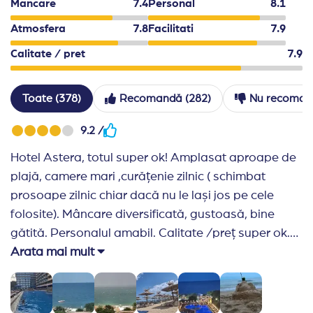
Mancare
7.4
Personal
8.1
Un cod vestimentar adecvat este obligatoriu
Atmosfera
7.8
Facilitati
7.9
Hotelul isi rezerva dreptul de a modifica pro
Calitate / pret
7.9
Toate (378)
Recomandă (282)
Nu recoman
9.2 /
Hotel Astera, totul super ok! Amplasat aproape de
plajă, camere mari ,curățenie zilnic ( schimbat
prosoape zilnic chiar dacă nu le lași jos pe cele
folosite). Mâncare diversificată, gustoasă, bine
gătită. Personalul amabil. Calitate /preț super ok.
Singurul minus nu au animație pentru copii și ceva
Arata mai mult
distracție seara pentru adulți.
Recomand Travelplanner:
Totul super ok!