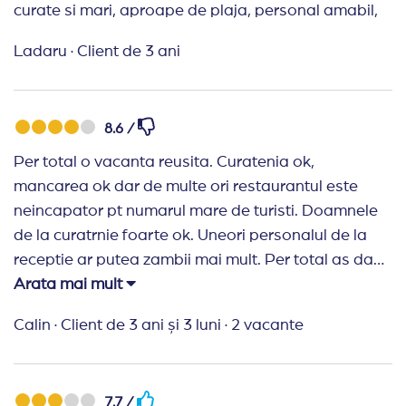
curate si mari, aproape de plaja, personal amabil,
Ladaru
·
Client de 3 ani
8.6 /
Per total o vacanta reusita. Curatenia ok,
mancarea ok dar de multe ori restaurantul este
neincapator pt numarul mare de turisti. Doamnele
de la curatrnie foarte ok. Uneori personalul de la
receptie ar putea zambii mai mult. Per total as da
nota 8
Arata mai mult
Calin
·
Client de 3 ani și 3 luni
·
2 vacante
7.7 /