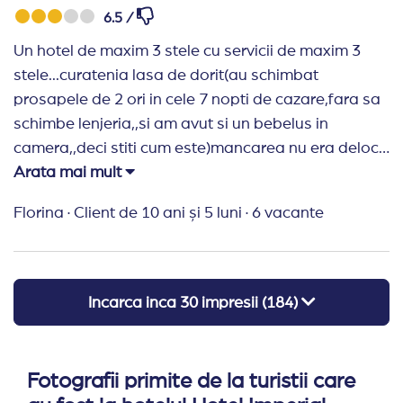
6.5 /
Un hotel de maxim 3 stele cu servicii de maxim 3
stele...curatenia lasa de dorit(au schimbat
prosapele de 2 ori in cele 7 nopti de cazare,fara sa
schimbe lenjeria,,si am avut si un bebelus in
camera,,deci stiti cum este)mancarea nu era deloc
variata si cozile de la baruri te facea sa te duci
Arata mai mult
peste drum sa cumperi ceva de baut. S-a organizat
Florina
·
Client de 10 ani și 5 luni
·
6 vacante
doar in 3 nopti discoteca(2 ore) cu acelasi program,
Locatia este punctul care ridica acest rating....
Incarca inca
30
impresii (
184
)
Fotografii primite de la turistii care