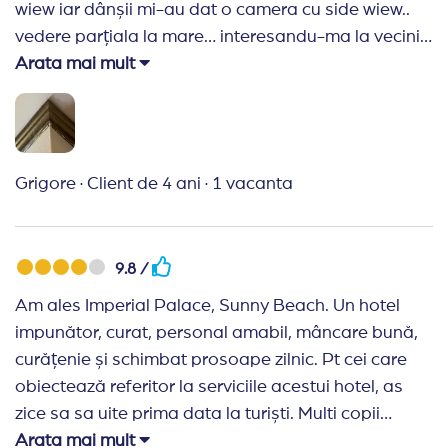
Lifturile mergeau greoi si se formau cozi, daca
wiew iar dânșii mi-au dat o camera cu side wiew..
aveam ghinionul sa stam la un etaj superior, nu
vedere parțiala la mare… interesandu-ma la vecinii
cred ca rezistam sa astept de fiecare data. De cele
de lângă mine, acele persoane aveau camera cu
Arata mai mult
mai multe ori am urcat pe scari pana la etajul trei. A
vedere laterala deci nici un cost in plus. Sincer din
fost aglomeratie mare si agitatie peste tot.
punctul meu de vedere ar trebui scos acest hotel de
la toate agențiile din romania nu doar de la agenția
Dvs. Mai jos o sa va trimit curatenia din camere.. in
Grigore
·
Client de 4 ani
·
1 vacanta
5 nopți niciodată schimbat prosoapele din camera!
Aveți toate detaliile și va dați seama cele povestite
mai sus.
9.8 /
Am ales Imperial Palace, Sunny Beach. Un hotel
impunător, curat, personal amabil, mâncare bună,
curățenie și schimbat prosoape zilnic. Pt cei care
obiectează referitor la serviciile acestui hotel, as
zice sa sa uite prima data la turiști. Multi copii
nesupravegheați care mănâncă în piscină, arunca
Arata mai mult