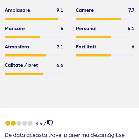
Amplasare
9.1
Camere
7.7
Mancare
6
Personal
6.1
Atmosfera
7.1
Facilitati
6
Calitate / pret
6.6
4.4 /
De data aceasta travel planer ma dezamăgit.se