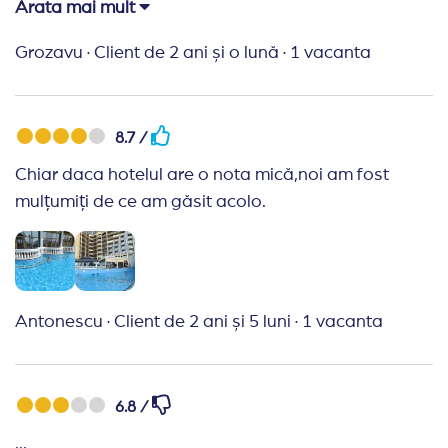
salvat din imaginea hotelului.
Arata mai mult
Recomand Travelplanner:
Promptitudine
Grozavu
·
Client de 2 ani și o lună
·
1 vacanta
,amabilitate si corectitudine ,cu drag as recomanda
agenția și prietenilor
8.7 /
Chiar daca hotelul are o nota mică,noi am fost
mulțumiți de ce am găsit acolo.
Antonescu
·
Client de 2 ani și 5 luni
·
1 vacanta
6.8 /
...