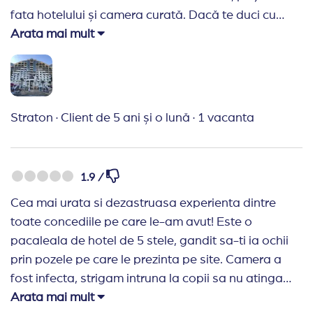
fata hotelului și camera curată. Dacă te duci cu
așteptări pentru un hotel de 3-4 stele… o sa fie o
Arata mai mult
vacanta faina!
Recomand Travelplanner:
Mereu apelez la
Travelplanner!
Straton
·
Client de 5 ani și o lună
·
1 vacanta
1.9 /
Cea mai urata si dezastruasa experienta dintre
toate concediile pe care le-am avut! Este o
pacaleala de hotel de 5 stele, gandit sa-ti ia ochii
prin pozele pe care le prezinta pe site. Camera a
fost infecta, strigam intruna la copii sa nu atinga
nimic, treptele de la piscina erau foarte murdare
Arata mai mult