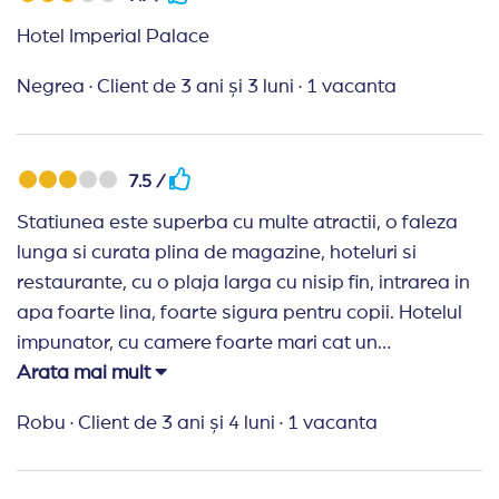
Hotel Imperial Palace
Negrea
·
Client de 3 ani și 3 luni
·
1 vacanta
7.5 /
Statiunea este superba cu multe atractii, o faleza
lunga si curata plina de magazine, hoteluri si
restaurante, cu o plaja larga cu nisip fin, intrarea in
apa foarte lina, foarte sigura pentru copii. Hotelul
impunator, cu camere foarte mari cat un
apartament, insa serviciile au lasat de dorit.. Poate
Arata mai mult
am fost prea devreme si inca nu erau pregatiti cu
Robu
·
Client de 3 ani și 4 luni
·
1 vacanta
de toate, dar asta nu e o scuza. Din moment ce
vand sejururi all inclusiv, trebuie sa fie pregatiti cu
tot ce presupune un hotel de 5 stele. In camere nu