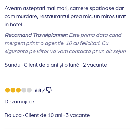
toate neregulile. Singurul lucru care s-a rezolvat a
Aveam asteptari mai mari, camere spatioase dar
fost canapeaua copiilor prin faptul ca menajerele
cam murdare, restaurantul prea mic, un miros urat
au adus o bucata de burete si au pus-o peste
in hotel..
canapea. Dupa 10 minute imi venea sa parasesc
Recomand Travelplanner:
Este prima data cand
hotelul, daca vacanta nu era deja platita plecam
mergem printr o agentie. 10 cu felicitari. Cu
fara doar si poate!!!
siguranta pe viitor va vom contacta pt un alt sejur!
Sandu
·
Client de 5 ani și o lună
·
2 vacante
6.8 /
Dezamajitor
Raluca
·
Client de 10 ani
·
3 vacante