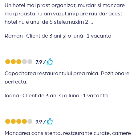
STELE, DOAR PUTETI FACE POZE CU FATA
Un hotel mai prost organizat, murdar si mancare
HOTELULUI IMPUNATOARE, IN REST, AFARA
mai proasta nu am văzut,imi pare rău dar acest
VOPSIT GARDUL, INAUNTRU LEOPARDUL, VETI
hotel nu e unul de 5 stele,maxim 2 ...
INJURA CAT VETI STA ACOLO. Omul sfinteste
locul, iar acest hotel are aceeasi politica an de an
Roman
·
Client de 3 ani și o lună
·
1 vacanta
de minciuni prin poze si servicii indoielnice, investitii
minore cu profit maxim.
7.9 /
Capacitatea restaurantului prea mica. Pozitionare
perfecta.
Ioana
·
Client de 3 ani și o lună
·
1 vacanta
9.9 /
Mancarea consistenta, restaurante curate, camere