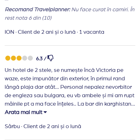
Recomand Travelplanner:
Nu face curat în camiri. În
rest nota 6 din (10)
ION
·
Client de 2 ani și o lună
·
1 vacanta
6.3 /
Un hotel de 2 stele, se numește încă Victoria pe
waze, este impunător din exterior, în primul rand
lângă plaja dar atât... Personal nepalez nevorbitor
de engleza sau bulgara, eu vb ambele și mi am rupt
mâinile pt a ma face înțeles.. La bar din karghistan
și alte tari care te face sa te lași pagubas în a cere
Arata mai mult
ceva... Mâncarea ordinara, au ajuns sa pună
Sârbu
·
Client de 2 ani și o lună
biletele în care roagă clienții sa mănânce mai puțin ,
băuturile Derby cola, berea ultima speță, vinul praf,