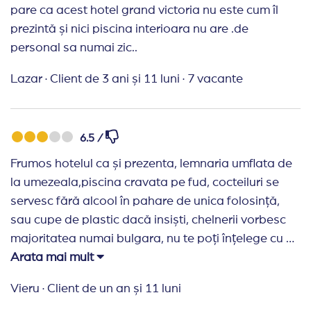
pare ca acest hotel grand victoria nu este cum îl
prezintă și nici piscina interioara nu are .de
personal sa numai zic..
Lazar
·
Client de 3 ani și 11 luni
·
7 vacante
6.5 /
Frumos hotelul ca și prezenta, lemnaria umflata de
la umezeala,piscina cravata pe fud, cocteiluri se
servesc fără alcool în pahare de unica folosință,
sau cupe de plastic dacă insiști, chelnerii vorbesc
majoritatea numai bulgara, nu te poți înțelege cu ei,
foarte inabordabili și nervoși, plictisiți. Șezlonguri
Arata mai mult
pe plaja lor sunt doar cu plata, este un bulgar
Vieru
·
Client de un an și 11 luni
foarte violent care îți ia lucrurile dacă nu ești