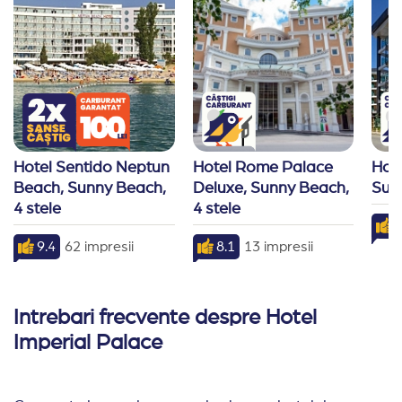
Hotel Sentido Neptun 
Hotel Rome Palace 
Hot
Beach, Sunny Beach, 
Deluxe, Sunny Beach, 
Sunn
4 stele
4 stele
7
9.4
62 impresii
8.1
13 impresii
Intrebari frecvente despre Hotel
Imperial Palace