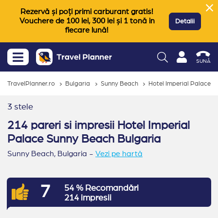
Rezervă și poți primi carburant gratis!
Vouchere de 100 lei, 300 lei și 1 tonă in
Detalii
fiecare lună!
SUNĂ
TravelPlanner.ro
Bulgaria
Sunny Beach
Hotel Imperial Palace
3 stele
214 pareri si impresii Hotel Imperial
Palace Sunny Beach Bulgaria
Sunny Beach,
Bulgaria
-
Vezi pe hartă
7
54 % Recomandări
214 impresii