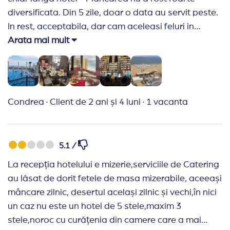
laptop sau 4 copii care au dansat populara , astea
diversificata. Din 5 zile, doar o data au servit peste.
au fast speranțele 5 seri.Chelnerii foarte
In rest, acceptabila, dar cam aceleasi feluri in
inabordabili și ii vezi ca comentează urat despre
fiecare zi - Cand am cerut curatenie in camera, doar
Arata mai mult
tine, trebuie să te ferești tu de iei, nu prea au cu cine
au schimbat prosoapele si au luat gunoiul. Nu au
comunica.Nu este de 5 stele deloc .2 -3 stele maxim
aspirat deloc
.Foarte dezamăgită.
Recomand Travelplanner:
E prima data cand lucrez
Recomand Travelplanner:
Foarte utili
cu o agentie si am facut o alegere minunata. M-au
Condrea
·
Client de 2 ani și 4 luni
·
1 vacanta
ajutat foarte mult mail-urile informative din partea
lor. Utmatoarea vacanta o voi rezerva tot prin
Travel Planner.
5.1 /
La recepția hotelului e mizerie,serviciile de Catering
au lăsat de dorit fetele de masa mizerabile, aceeași
mâncare zilnic, desertul același zilnic și vechi,în nici
un caz nu este un hotel de 5 stele,maxim 3
stele,noroc cu curățenia din camere care a mai