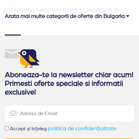
In Bulgaria turistii au mai fost interesati de
Arata mai multe categorii de oferte din Bulgaria
Hoteluri pe plaja Bulgaria
(113)
Relaxare si odihna Bulgaria
(65)
Hoteluri aproape de Romania
(62)
Hoteluri family club Bulgaria
(42)
Oferte Rusalii Bulgaria
Aboneaza-te la newsletter chiar acum!
Primesti oferte speciale si informatii
Ultra All Inclusive Bulgaria
Paste Bulgaria
exclusive!
All Inclusive Bulgaria
Oferte 1 mai Kranevo
Alte statiuni in Bulgaria
Sozopol
Duni
politica de confidențialitate
Pomorie
Obzor
Accept și înțeleg