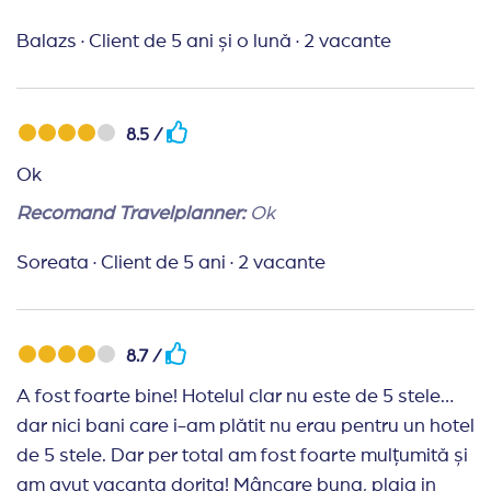
paie, pahare în piscină, turiști care ocupa 10
Balazs
·
Client de 5 ani și o lună
·
2 vacante
șezlonguri la piscina dar trec pe acolo doar sa se
uite și stau cu orele pe plaja dar cui să îi pese că cei
care ar sta la piscina nu găsesc un șezlong. In rest
8.5 /
toate bune.
Ok
Recomand Travelplanner:
Seriozitate,
promptitudine, bună comunicare. Recomand Travel
Recomand Travelplanner:
Ok
Planner! Al doilea an în care facem vacanta prin
Soreata
·
Client de 5 ani
·
2 vacante
aceasta agentie
8.7 /
A fost foarte bine! Hotelul clar nu este de 5 stele…
dar nici bani care i-am plătit nu erau pentru un hotel
de 5 stele. Dar per total am fost foarte mulțumită și
am avut vacanta dorita! Mâncare buna, plaja in