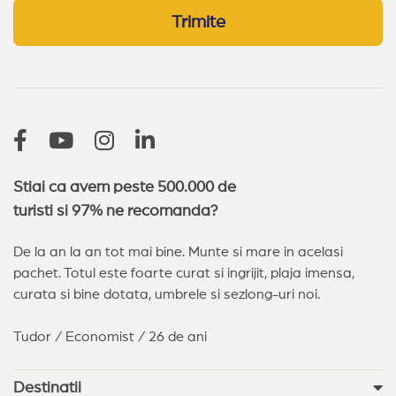
Elenite
Nessebar
Arkutino
Sveti Vlas
Trimite
Balchik
Kranevo
Balchik
(14)
Sveti Vlas
(13)
Nessebar
(11)
Sozopol
(9)
Pomorie
(4)
Sunny Day
(2)
Arkutino
(2)
Stiai ca avem peste 500.000 de
turisti si 97% ne recomanda?
De la an la an tot mai bine. Munte si mare in acelasi
pachet. Totul este foarte curat si ingrijit, plaja imensa,
curata si bine dotata, umbrele si sezlong-uri noi.
Tudor / Economist / 26 de ani
Destinatii