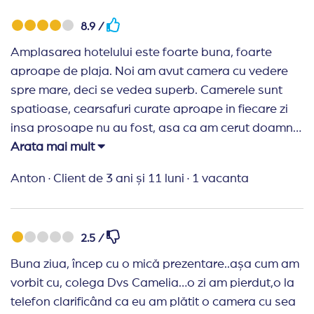
urcam pe jos. Ca sa aflam in ultima zi ca de fapt
8.9 /
exista un lift care facea legatura cu cu etajul nostru.
Pe langa toate acestea, apa clada nu a functionat,
Amplasarea hotelului este foarte buna, foarte
si a trebuit sa ne rugam de ei sa trimita un
aproape de plaja. Noi am avut camera cu vedere
instalator ceva sa remedieze problema.
spre mare, deci se vedea superb. Camerele sunt
spatioase, cearsafuri curate aproape in fiecare zi
insa prosoape nu au fost, asa ca am cerut doamnei
de serviciu care ne-a oferit imediat. La capitolul
Arata mai mult
curatenie se putea putin mai bine. Personalul insa
Anton
·
Client de 3 ani și 11 luni
·
1 vacanta
este foarte receptiv la cereri ceea ce e un plus.
Mancarea a fost gustoasa, suficienta si destul de
diversificata iar bauturile destul de bune, dar ca la
2.5 /
orice regim all inclusive se face multa risipa. Aici nu
este vina hotelului ci al celorlalti oaspeti. Lasau
Buna ziua, încep cu o mică prezentare..așa cum am
paharele si farfuriile de unica folosinta folosite in
vorbit cu, colega Dvs Camelia…o zi am pierdut,o la
bataia vantului care le ducea in mare sau in piscina.
telefon clarificând ca eu am plătit o camera cu sea