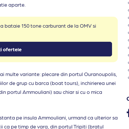
atie aparte.
 la bataie 150 tone carburant de la OMV si
i ofertele
ai multe variante: plecare din portul Ouranoupolis,
siilor de grup cu barca (boat tours), inchirierea unei
in portul Ammouliani) sau chiar si cu o mica
 instanta pe insula Ammouliani, urmand ca ulterior sa
tii ca pe timp de vara, din portul Tripiti (bratul