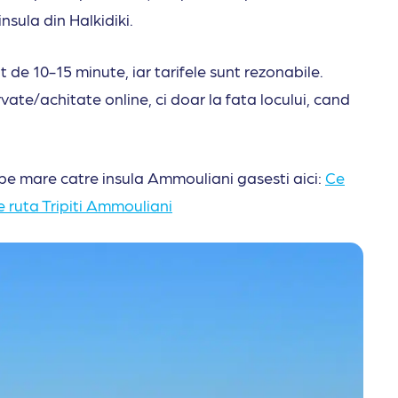
insula din Halkidiki.
de 10-15 minute, iar tarifele sunt rezonabile.
vate/achitate online, ci doar la fata locului, cand
 pe mare catre insula Ammouliani gasesti aici:
Ce
pe ruta Tripiti Ammouliani