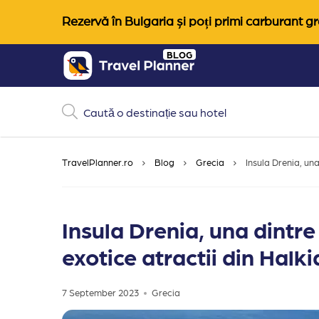
Rezervă în Bulgaria și poți primi carburant gra
Skip
BLOG
to
content
TravelPlanner.ro
Blog
Grecia
Insula Drenia, una
Insula Drenia, una dintre
exotice atractii din Halki
7 September 2023
Grecia