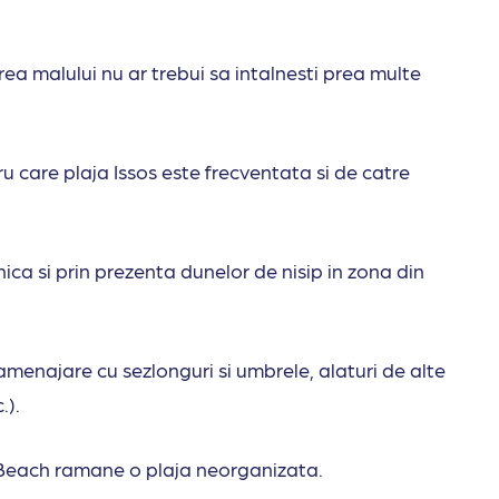
erea malului nu ar trebui sa intalnesti prea multe
u care plaja Issos este frecventata si de catre
ica si prin prezenta dunelor de nisip in zona din
i amenajare cu sezlonguri si umbrele, alaturi de alte
c.).
s Beach ramane o plaja neorganizata.