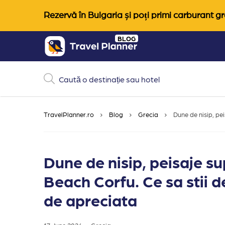
Rezervă în Bulgaria și poți primi carburant gra
Skip
BLOG
to
content
TravelPlanner.ro
Blog
Grecia
Dune de nisip, pe
Dune de nisip, peisaje su
Beach Corfu. Ce sa stii 
de apreciata