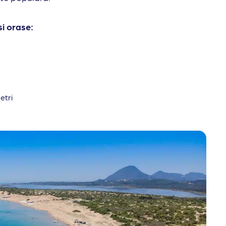
si orase:
etri