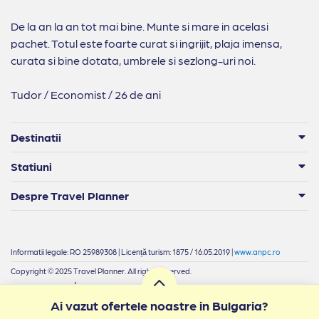
De la an la an tot mai bine. Munte si mare in acelasi
pachet. Totul este foarte curat si ingrijit, plaja imensa,
curata si bine dotata, umbrele si sezlong-uri noi.
Tudor / Economist / 26 de ani
Destinatii
Statiuni
Despre Travel Planner
Informatii legale: RO 25989308 | Licență turism: 1875 / 16.05.2019 |
www.anpc.ro
Copyright © 2025 Travel Planner. All rights reserved.
|
Termeni si condiții
Confidențialitate
Ai vazut ofertele noastre in Bulgaria?