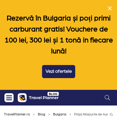
Rezervă în Bulgaria și poți primi
carburant gratis! Vouchere de
100 lei, 300 lei și 1 tonă in fiecare
lună!
Vezi ofertele
Skip
BLOG
to
content
TravelPlanner.ro
Blog
Bulgaria
Plaja Nisipurile de Aur. Cum