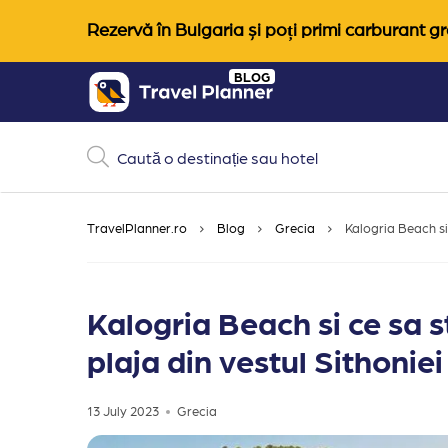
Rezervă în Bulgaria și poți primi carburant gra
Skip
BLOG
to
content
TravelPlanner.ro
Blog
Grecia
Kalogria Beach si 
Kalogria Beach si ce sa s
plaja din vestul Sithoniei
13 July 2023
Grecia