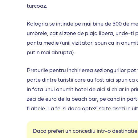
turcoaz.
Kalogria se intinde pe mai bine de 500 de me
umbrele, cat si zone de plaja libera, unde-ti p
panta medie (unii vizitatori spun ca in anumit
putin mai abrupta).
Preturile pentru inchirierea sezlongurilor pot
parte dintre turistii care au fost aici spun ca
in fata unui anumit hotel de aici si chiar in 
zeci de euro de la beach bar, pe cand in parte
fi altele. La fel si daca optezi sa te asezi in u
Daca preferi un concediu intr-o destinatie