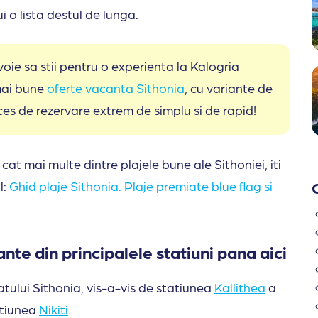
ui o lista destul de lunga.
oie sa stii pentru o experienta la Kalogria
 mai bune
oferte vacanta Sithonia
, cu variante de
ces de rezervare extrem de simplu si de rapid!
 cat mai multe dintre plajele bune ale Sithoniei, iti
l:
Ghid plaje Sithonia. Plaje premiate blue flag si
nte din principalele statiuni pana aici
atului Sithonia, vis-a-vis de statiunea
Kallithea
a
atiunea
Nikiti
.