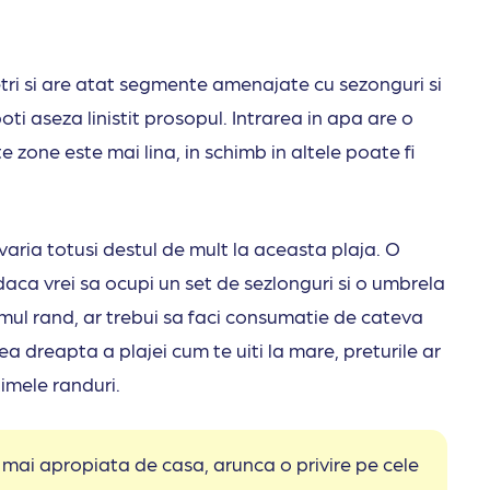
tri si are atat segmente amenajate cu sezonguri si
oti aseza linistit prosopul. Intrarea in apa are o
e zone este mai lina, in schimb in altele poate fi
 varia totusi destul de mult la aceasta plaja. O
 daca vrei sa ocupi un set de sezlonguri si o umbrela
primul rand, ar trebui sa faci consumatie de cateva
a dreapta a plajei cum te uiti la mare, preturile ar
ltimele randuri.
 mai apropiata de casa, arunca o privire pe cele