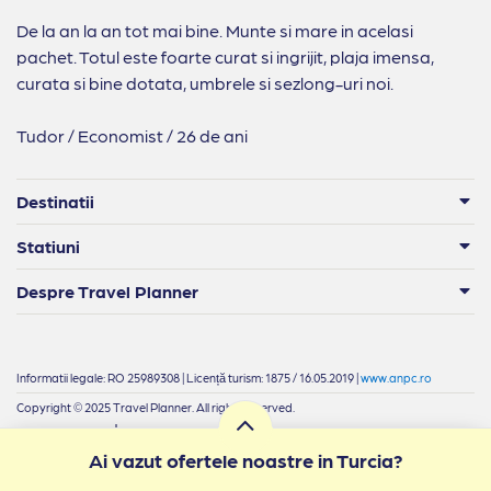
De la an la an tot mai bine. Munte si mare in acelasi
pachet. Totul este foarte curat si ingrijit, plaja imensa,
curata si bine dotata, umbrele si sezlong-uri noi.
Tudor / Economist / 26 de ani
Destinatii
Statiuni
Despre Travel Planner
Informatii legale: RO 25989308 | Licență turism: 1875 / 16.05.2019 |
www.anpc.ro
Copyright © 2025 Travel Planner. All rights reserved.
|
Termeni si condiții
Confidențialitate
Ai vazut ofertele noastre in Turcia?