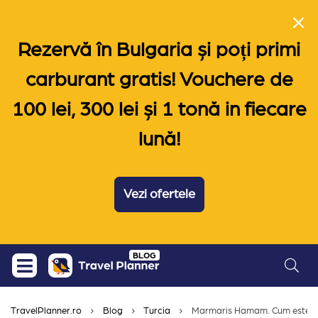
Rezervă în Bulgaria și poți primi
carburant gratis! Vouchere de
100 lei, 300 lei și 1 tonă in fiecare
lună!
Vezi ofertele
Skip
BLOG
to
content
TravelPlanner.ro
Blog
Turcia
Marmaris Hamam. Cum este bai