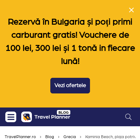
Rezervă în Bulgaria și poți primi
carburant gratis! Vouchere de
100 lei, 300 lei și 1 tonă in fiecare
lună!
Vezi ofertele
Skip
BLOG
to
content
TravelPlanner.ro
Blog
Grecia
Kaminia Beach, plaja potrivi