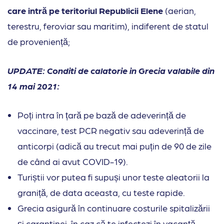
care intră pe teritoriul Republicii Elene
(aerian,
terestru, feroviar sau maritim), indiferent de statul
de proveniență;
UPDATE: Conditi de calatorie in Grecia valabile din
14 mai 2021:
Poți intra în țară pe bază de adeverință de
vaccinare, test PCR negativ sau adeverință de
anticorpi (adică au trecut mai puțin de 90 de zile
de când ai avut COVID-19).
Turiștii vor putea fi supuși unor teste aleatorii la
graniță, de data aceasta, cu teste rapide.
Grecia asigură în continuare costurile spitalizării
și carantinei, în caz că te infectezi în vacanță.