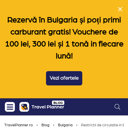
Rezervă în Bulgaria și poți primi
carburant gratis! Vouchere de
100 lei, 300 lei și 1 tonă in fiecare
lună!
Vezi ofertele
Skip
BLOG
to
content
TravelPlanner.ro
Blog
Bulgaria
Restrictii de circulatie in E