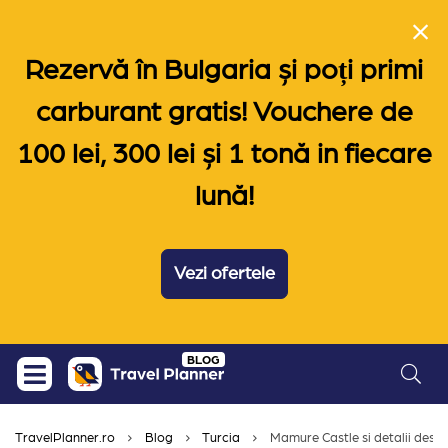
Rezervă în Bulgaria și poți primi
carburant gratis! Vouchere de
100 lei, 300 lei și 1 tonă in fiecare
lună!
Vezi ofertele
Skip
BLOG
to
content
TravelPlanner.ro
Blog
Turcia
Mamure Castle si detalii despr