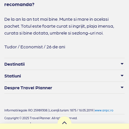
recomanda?
De la an la an tot mai bine. Munte si mare in acelasi
pachet. Totul este foarte curat si ingrijit, plaja imensa,
curata si bine dotata, umbrele si sezlong-uri noi.
Tudor / Economist / 26 de ani
Destinatii
Statiuni
Despre Travel Planner
Informatii legale: RO 25989308 | Licență turism: 1875 / 16.05.2019 |
www.anpc.ro
Copyright © 2025 Travel Planner. All rights reserved.
|
Termeni si condiții
Confidențialitate