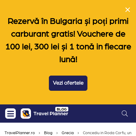
Rezervă în Bulgaria și poți primi
carburant gratis! Vouchere de
100 lei, 300 lei și 1 tonă in fiecare
lună!
Vezi ofertele
Skip
BLOG
to
content
TravelPlanner.ro
Blog
Grecia
Concediu in Roda Corfu, una din