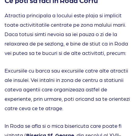
Atractia principala a locului este plaja si implicit
toate activititatile centrate pe zona malului marii.
Daca totusi simti nevoia sa iei pauza o zi de la
relaxarea de pe sezlong, e bine de stiut ca in Roda
vei putea sa te bucuri si de alte activitati, precum:
Excursiile cu barca sau excursiile catre alte atractii
ale insulei. Vei intalni in zona de centru a statiunii
cateva agentii care organizeaza astfel de
experiente, prin urmare, poti oricand sa te orientezi
catre ceva ce te atrage.
In Roda se afla si o mica bisericuta care poate fi
vizitata (
Biserica Sf. George
, din secolul al XVII-