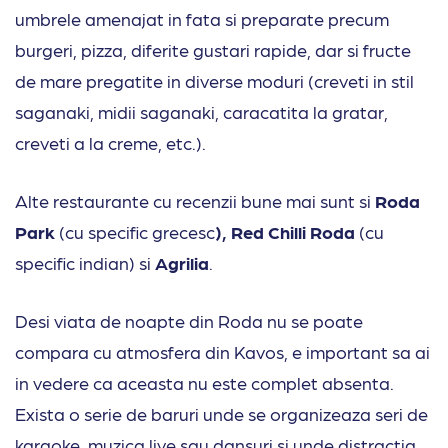
umbrele amenajat in fata si preparate precum
burgeri, pizza, diferite gustari rapide, dar si fructe
de mare pregatite in diverse moduri (creveti in stil
saganaki, midii saganaki, caracatita la gratar,
creveti a la creme, etc.).
Alte restaurante cu recenzii bune mai sunt si
Roda
Park
(cu specific grecesc
), Red Chilli Roda
(cu
specific indian) si
Agrilia
.
Desi viata de noapte din Roda nu se poate
compara cu atmosfera din Kavos, e important sa ai
in vedere ca aceasta nu este complet absenta.
Exista o serie de baruri unde se organizeaza seri de
karaoke, muzica live sau dansuri si unde distractia