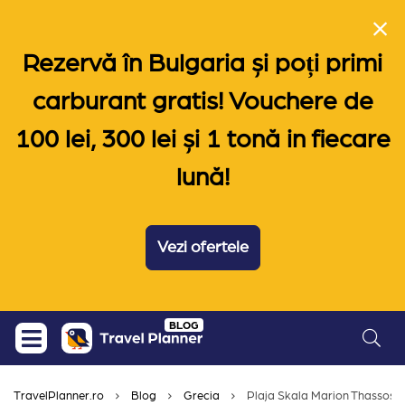
Rezervă în Bulgaria și poți primi
carburant gratis! Vouchere de
100 lei, 300 lei și 1 tonă in fiecare
lună!
Vezi ofertele
Skip
BLOG
to
content
TravelPlanner.ro
Blog
Grecia
Plaja Skala Marion Thassos si 