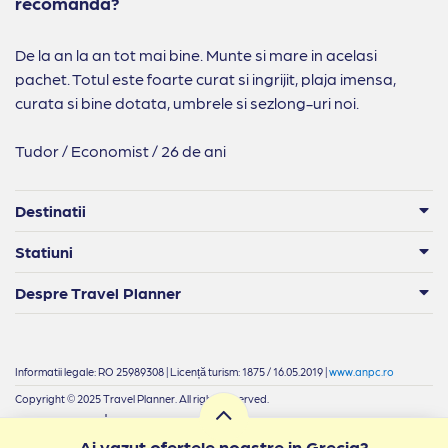
recomanda?
De la an la an tot mai bine. Munte si mare in acelasi
pachet. Totul este foarte curat si ingrijit, plaja imensa,
curata si bine dotata, umbrele si sezlong-uri noi.
Tudor / Economist / 26 de ani
Destinatii
Statiuni
Despre Travel Planner
Informatii legale: RO 25989308 | Licență turism: 1875 / 16.05.2019 |
www.anpc.ro
Copyright © 2025 Travel Planner. All rights reserved.
|
Termeni si condiții
Confidențialitate
Ai vazut ofertele noastre in Grecia?