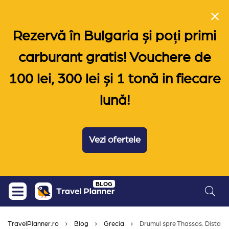
Rezervă în Bulgaria și poți primi
carburant gratis! Vouchere de
100 lei, 300 lei și 1 tonă in fiecare
lună!
Vezi ofertele
Skip
BLOG
to
content
TravelPlanner.ro
Blog
Grecia
Drumul spre Thassos. Distanta