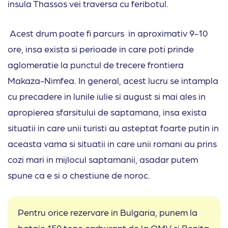
insula Thassos vei traversa cu feribotul.
Acest drum poate fi parcurs in aproximativ 9-10
ore, insa exista si perioade in care poti prinde
aglomeratie la punctul de trecere frontiera
Makaza-Nimfea. In general, acest lucru se intampla
cu precadere in lunile iulie si august si mai ales in
apropierea sfarsitului de saptamana, insa exista
situatii in care unii turisti au asteptat foarte putin in
aceasta vama si situatii in care unii romani au prins
cozi mari in mijlocul saptamanii, asadar putem
spune ca e si o chestiune de noroc.
Pentru orice rezervare in Bulgaria, punem la
bataie 150 tone carburant de la OMV si Benita