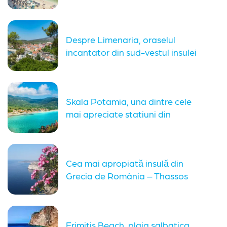
perioada si...
Despre Limenaria, oraselul
incantator din sud-vestul insulei
Thassos. Ce plaje...
Skala Potamia, una dintre cele
mai apreciate statiuni din
Thassos....
Cea mai apropiată insulă din
Grecia de România – Thassos
Erimitis Beach, plaja salbatica