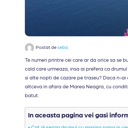
Postat de
seba
Te numeri printre cei care ar da orice sa se b
cald care urmeaza, insa ai prefera ca drumul p
si alte nopti de cazare pe traseu? Daca n-ai ap
altceva in afara de Marea Neagra, cu conditi
batut.
In aceasta pagina vei gasi infor
Cat dureaza drumul cu masina pana in c