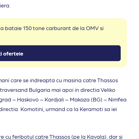
iera.
 la bataie 150 tone carburant de la OMV si
i ofertele
romani care se indreapta cu masina catre Thassos
, traversand Bulgaria mai apoi in directia Veliko
grad – Haskovo – Kardjali – Makaza (BG) – Nimfea
n directia Komotini, urmand ca la Keramoti sa iei
re cu feribotul catre Thassos (pe la Kavala), dar si