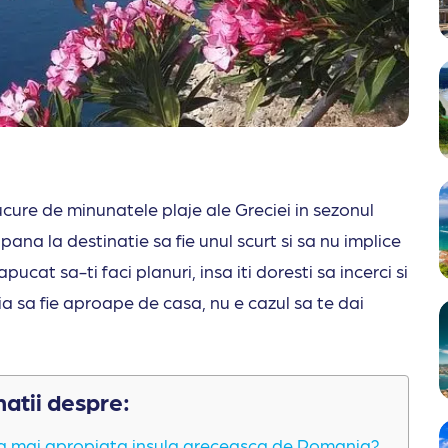
ucure de minunatele plaje ale Greciei in sezonul
ana la destinatie sa fie unul scurt si sa nu implice
ucat sa-ti faci planuri, insa iti doresti sa incerci si
a sa fie aproape de casa, nu e cazul sa te dai
matii despre:
ea mai apropiata insula greceasca de Romania?