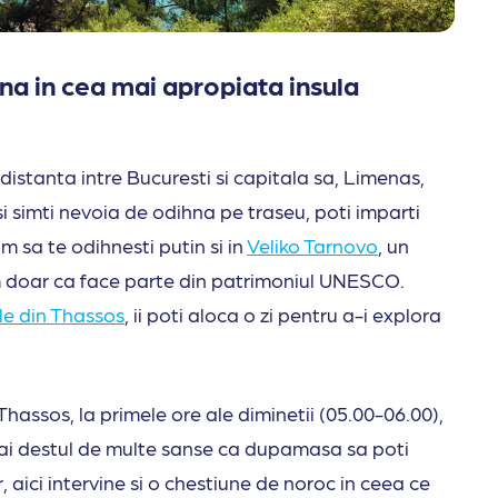
a in cea mai apropiata insula
istanta intre Bucuresti si capitala sa, Limenas,
si simti nevoia de odihna pe traseu, poti imparti
 sa te odihnesti putin si in
Veliko Tarnovo
, un
nem doar ca face parte din patrimoniul UNESCO.
le din Thassos
, ii poti aloca o zi pentru a-i explora
hassos, la primele ore ale diminetii (05.00-06.00),
, ai destul de multe sanse ca dupamasa sa poti
 aici intervine si o chestiune de noroc in ceea ce