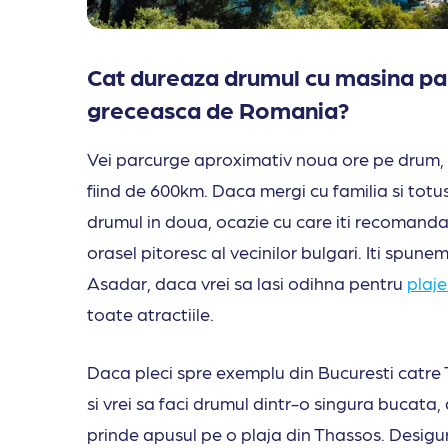
Cat dureaza drumul cu masina pan
greceasca de Romania?
Vei parcurge aproximativ noua ore pe drum, d
fiind de 600km. Daca mergi cu familia si totu
drumul in doua, ocazie cu care iti recomandam
orasel pitoresc al vecinilor bulgari. Iti spu
Asadar, daca vrei sa lasi odihna pentru
plaje
toate atractiile.
Daca pleci spre exemplu din Bucuresti catre T
si vrei sa faci drumul dintr-o singura bucata
prinde apusul pe o plaja din Thassos. Desigur,