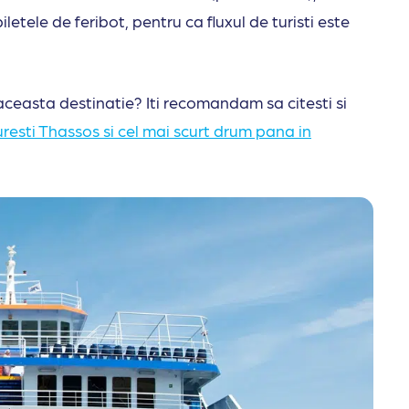
iletele de feribot, pentru ca fluxul de turisti este
aceasta destinatie? Iti recomandam sa citesti si
esti Thassos si cel mai scurt drum pana in