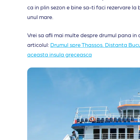
ca in plin sezon e bine sa-ti faci rezervare la b
unul mare.
Vrei sa afli mai multe despre drumul pana in 
articolul:
Drumul spre Thassos. Distanta Bucur
aceasta insula greceasca