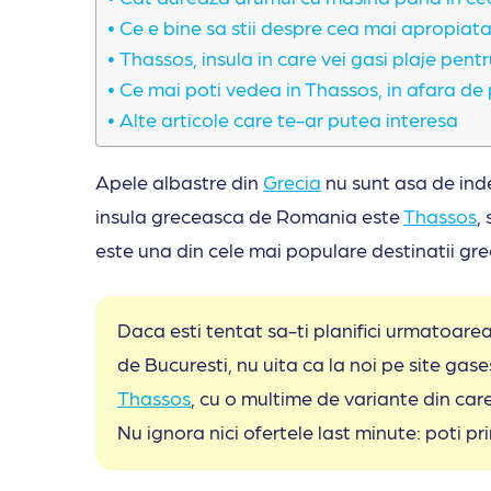
Ce e bine sa stii despre cea mai apropia
Thassos, insula in care vei gasi plaje pent
Ce mai poti vedea in Thassos, in afara de
Alte articole care te-ar putea interesa
Apele albastre din
Grecia
nu sunt asa de ind
insula greceasca de Romania este
Thass
o
s
,
este una din cele mai populare destinatii grec
Daca esti tentat sa-ti planifici urmatoar
de Bucuresti, nu uita ca la noi pe site gase
Thassos
, cu o multime de variante din car
Nu ignora nici ofertele last minute: poti p