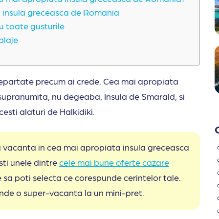
ta insula greceasca de Romania
ru toate gusturile
 plaje
epartate precum ai crede. Cea mai apropiata
 supranumita, nu degeaba, Insula de Smarald, si
esti alaturi de Halkidiki.
ea vacanta in cea mai apropiata insula greceasca
sti unele dintre
cele mai bune oferte cazare
e sa poti selecta ce corespunde cerintelor tale.
rinde o super-vacanta la un mini-pret.