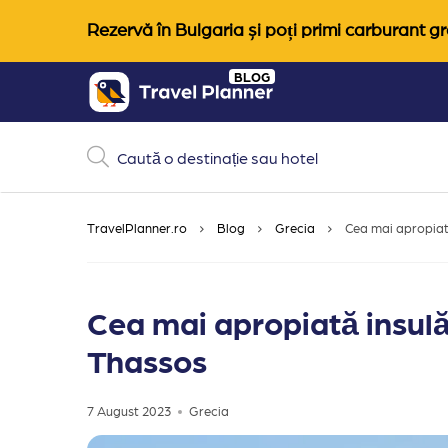
Rezervă în Bulgaria și poți primi carburant gra
Skip
BLOG
to
content
TravelPlanner.ro
Blog
Grecia
Cea mai apropiat
Cea mai apropiată insul
Thassos
7 August 2023
Grecia