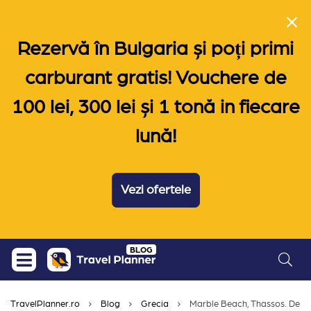
Rezervă în Bulgaria și poți primi
carburant gratis! Vouchere de
100 lei, 300 lei și 1 tonă in fiecare
lună!
Vezi ofertele
Skip
BLOG
to
content
TravelPlanner.ro
Blog
Grecia
Marble Beach, Thassos. Despr