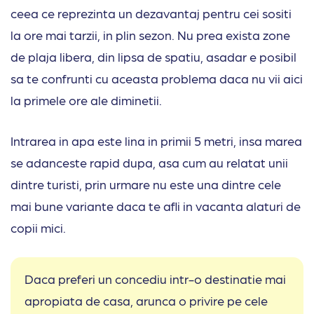
ceea ce reprezinta un dezavantaj pentru cei sositi
la ore mai tarzii, in plin sezon. Nu prea exista zone
de plaja libera, din lipsa de spatiu, asadar e posibil
sa te confrunti cu aceasta problema daca nu vii aici
la primele ore ale diminetii.
Intrarea in apa este lina in primii 5 metri, insa marea
se adanceste rapid dupa, asa cum au relatat unii
dintre turisti, prin urmare nu este una dintre cele
mai bune variante daca te afli in vacanta alaturi de
copii mici.
Daca preferi un concediu intr-o destinatie mai
apropiata de casa, arunca o privire pe cele