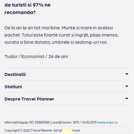
de turisti si 97% ne
recomanda?
De la an la an tot mai bine. Munte si mare in acelasi
pachet. Totul este foarte curat si ingrijit, plaja imensa,
curata si bine dotata, umbrele si sezlong-uri noi.
Tudor / Economist / 26 de ani
Destinatii
Statiuni
Despre Travel Planner
Informatii legale: RO 25989308 | Licență turism: 1875 / 16.05.2019 |
www.anpc.ro
Copyright © 2025 Travel Planner. All rights reserved.