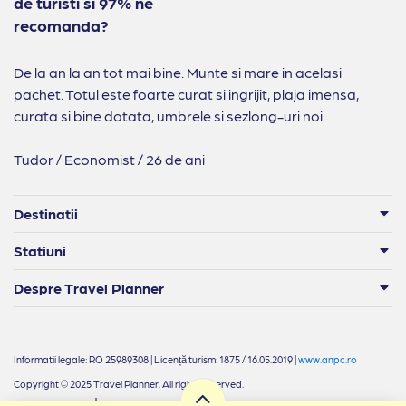
de turisti si 97% ne
recomanda?
De la an la an tot mai bine. Munte si mare in acelasi
pachet. Totul este foarte curat si ingrijit, plaja imensa,
curata si bine dotata, umbrele si sezlong-uri noi.
Tudor / Economist / 26 de ani
Destinatii
Statiuni
Despre Travel Planner
Informatii legale: RO 25989308 | Licență turism: 1875 / 16.05.2019 |
www.anpc.ro
Copyright © 2025 Travel Planner. All rights reserved.
|