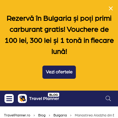
Rezervă în Bulgaria și poți primi
carburant gratis! Vouchere de
100 lei, 300 lei și 1 tonă in fiecare
lună!
Vezi ofertele
Skip
BLOG
to
content
TravelPlanner.ro
Blog
Bulgaria
Manastirea Aladzha din Bulg