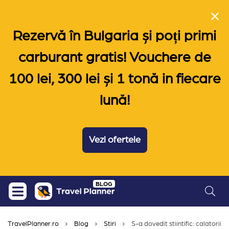
Rezervă în Bulgaria și poți primi
carburant gratis! Vouchere de
100 lei, 300 lei și 1 tonă in fiecare
lună!
Vezi ofertele
Skip
BLOG
to
content
TravelPlanner.ro
Blog
Stiri
S-a dovedit stiintific: calatoriile