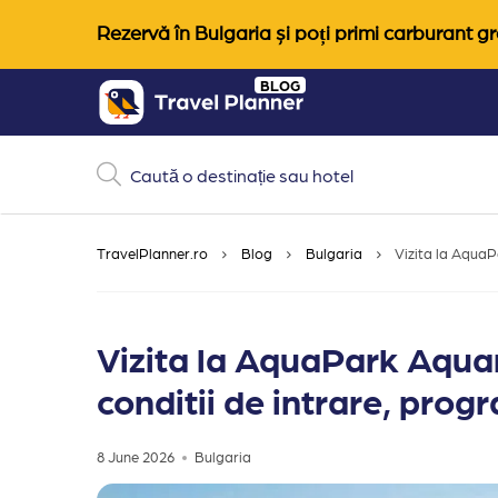
Rezervă în Bulgaria și poți primi carburant gra
Skip
BLOG
to
content
TravelPlanner.ro
Blog
Bulgaria
Vizita la AquaP
Vizita la AquaPark Aqua
conditii de intrare, progr
8 June 2026
Bulgaria