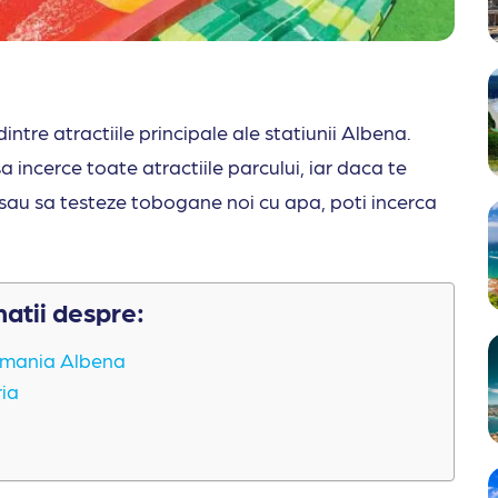
tre atractiile principale ale statiunii Albena.
sa incerce toate atractiile parcului, iar daca te
e sau sa testeze tobogane noi cu apa, poti incerca
matii despre:
uamania Albena
ia