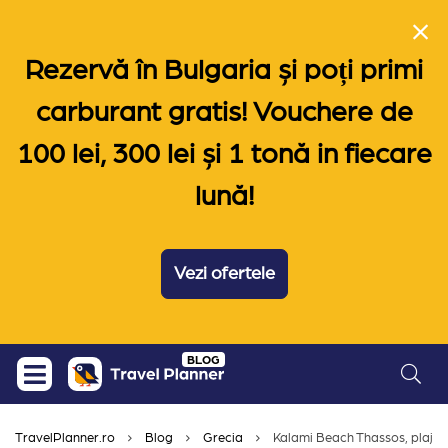
Rezervă în Bulgaria și poți primi
carburant gratis! Vouchere de
100 lei, 300 lei și 1 tonă in fiecare
lună!
Vezi ofertele
Skip
BLOG
to
content
TravelPlanner.ro
Blog
Grecia
Kalami Beach Thassos, plaja a