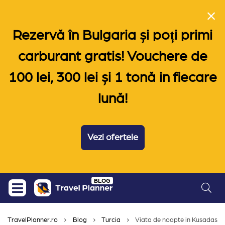
Rezervă în Bulgaria și poți primi
carburant gratis! Vouchere de
100 lei, 300 lei și 1 tonă in fiecare
lună!
Vezi ofertele
Skip
BLOG
to
content
TravelPlanner.ro
Blog
Turcia
Viata de noapte in Kusadasi. 