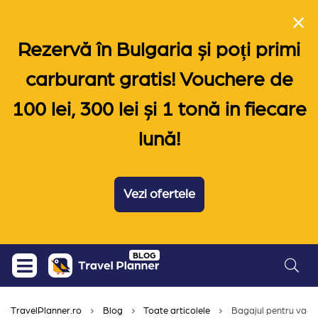
Rezervă în Bulgaria și poți primi
carburant gratis! Vouchere de
100 lei, 300 lei și 1 tonă in fiecare
lună!
Vezi ofertele
Skip
BLOG
to
content
TravelPlanner.ro
Blog
Toate articolele
Bagajul pentru vacant