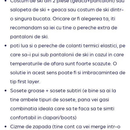
Costum de ski din 2 piese (geaca+pantaloni) sau
salopeta de ski + geaca sau costum de ski dintr-
o singura bucata. Oricare ar fi alegerea ta, iti
recomandam sa iei cu tine o pereche extra de
pantaloni de ski.
poti lua si o pereche de colanti termici elastici, pe
care sa-i pui sub pantalonii de ski in cazul in care
temperaturile de afara sunt foarte scazute. O
solutie in acest sens poate fi si imbracamintea de
tip first layer.
Sosete groase + sosete subtiri (e bine sa ai la
tine ambele tipuri de sosete, pana vei gasi
combinatia ideala care sa te faca sa te simti
confortabil in clapari/boots)
Cizme de zapada (tine cont ca vei merge intr-o