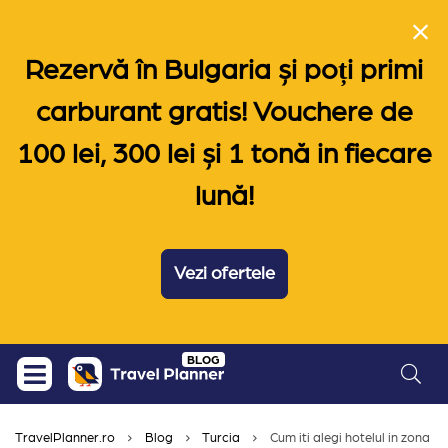
Rezervă în Bulgaria și poți primi
carburant gratis! Vouchere de
100 lei, 300 lei și 1 tonă in fiecare
lună!
Vezi ofertele
Skip
BLOG
to
content
TravelPlanner.ro
Blog
Turcia
Cum iti alegi hotelul in zona An