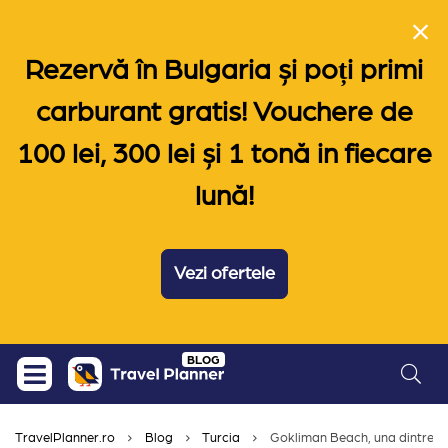
Rezervă în Bulgaria și poți primi
carburant gratis! Vouchere de
100 lei, 300 lei și 1 tonă in fiecare
lună!
Vezi ofertele
Skip
BLOG
to
content
TravelPlanner.ro
Blog
Turcia
Gokliman Beach, una dintre ce