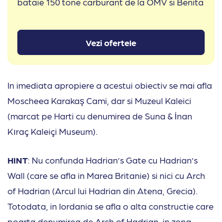
bataie 150 tone carburant de la OMV si Benita
Vezi ofertele
In imediata apropiere a acestui obiectiv se mai afla
Moscheea Karakaş Cami, dar si Muzeul Kaleici
(marcat pe Harti cu denumirea de Suna & İnan
Kıraç Kaleiçi Museum).
HINT
: Nu confunda Hadrian’s Gate cu Hadrian’s
Wall (care se afla in Marea Britanie) si nici cu Arch
of Hadrian (Arcul lui Hadrian din Atena, Grecia).
Totodata, in Iordania se afla o alta constructie care
poarta denumirea de Arch of Hadrian, in zona