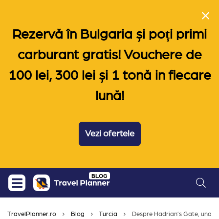
Rezervă în Bulgaria și poți primi
carburant gratis! Vouchere de
100 lei, 300 lei și 1 tonă in fiecare
lună!
Vezi ofertele
Skip
BLOG
to
content
TravelPlanner.ro
Blog
Turcia
Despre Hadrian’s Gate, una din