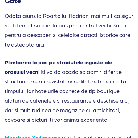
Gate
Odata ajuns la Poarta lui Hadrian, mai mult ca sigur
vei fi tentat sa o iei la pas prin centrul vechi Kaleici
pentru a descoperi si celelalte atractii istorice care
te asteapta aici.
Plimbarea la pas pe stradutele inguste ale
orasului vechi
iti va da ocazia sa admiri diferite
structuri care au rezistat incredibil de bine in fata
timpului, iar hotelurile cochete de tip boutique,
alaturi de cafenelele si restaurantele deschise aici,
dar si multitudinea de magazine cu antichitati,
covoare si picturi iti vor anima experienta.
Moscheea Yivliminare
a fost ridicata in cel mai inalt