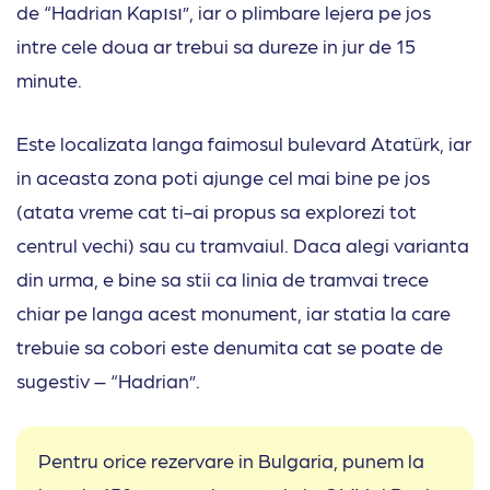
de “Hadrian Kapısı”, iar o plimbare lejera pe jos
intre cele doua ar trebui sa dureze in jur de 15
minute.
Este localizata langa faimosul bulevard Atatürk, iar
in aceasta zona poti ajunge cel mai bine pe jos
(atata vreme cat ti-ai propus sa explorezi tot
centrul vechi) sau cu tramvaiul. Daca alegi varianta
din urma, e bine sa stii ca linia de tramvai trece
chiar pe langa acest monument, iar statia la care
trebuie sa cobori este denumita cat se poate de
sugestiv – “Hadrian”.
Pentru orice rezervare in Bulgaria, punem la