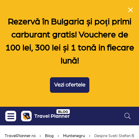
Rezervă în Bulgaria și poți primi
carburant gratis! Vouchere de
100 lei, 300 lei și 1 tonă in fiecare
lună!
Vezi ofertele
Skip
BLOG
to
content
TravelPlanner.ro
Blog
Muntenegru
Despre Sveti Stefan Bea