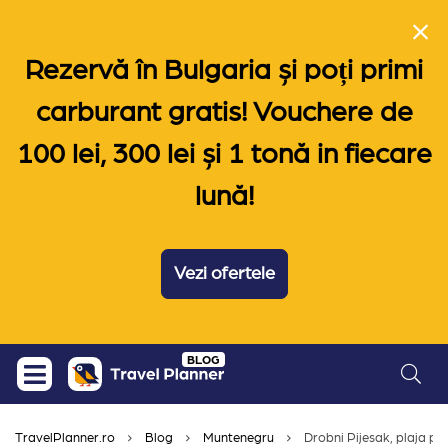
Rezervă în Bulgaria și poți primi
carburant gratis! Vouchere de
100 lei, 300 lei și 1 tonă in fiecare
lună!
Vezi ofertele
Skip
BLOG
to
content
TravelPlanner.ro
Blog
Muntenegru
Drobni Pijesak, plaja pr