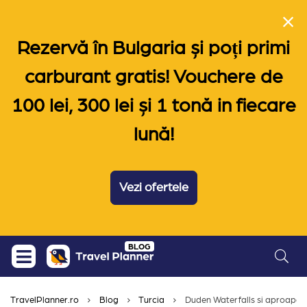
Rezervă în Bulgaria și poți primi
carburant gratis! Vouchere de
100 lei, 300 lei și 1 tonă in fiecare
lună!
Vezi ofertele
Skip
BLOG
to
content
TravelPlanner.ro
Blog
Turcia
Duden Waterfalls si aproape to