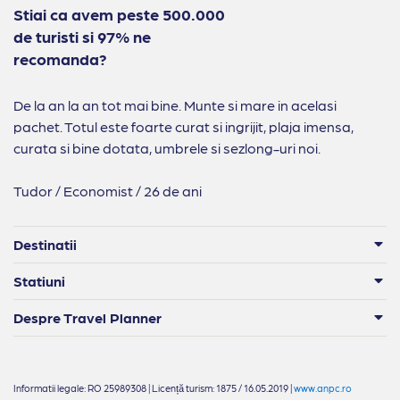
Stiai ca avem peste 500.000
de turisti si 97% ne
recomanda?
De la an la an tot mai bine. Munte si mare in acelasi
pachet. Totul este foarte curat si ingrijit, plaja imensa,
curata si bine dotata, umbrele si sezlong-uri noi.
Tudor / Economist / 26 de ani
Destinatii
Statiuni
Despre Travel Planner
Informatii legale: RO 25989308 | Licență turism: 1875 / 16.05.2019 |
www.anpc.ro