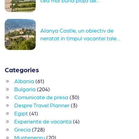
cea mai buna plaja de...
Alanya Castle, un obiectiv de
neratat in timpul vacantei tale...
Categories
Albania
(61)
Bulgaria
(204)
Comunicate de presa
(30)
Despre Travel Planner
(3)
Egipt
(41)
Experiente de vacanta
(4)
Grecia
(728)
Muntenegru
(20)