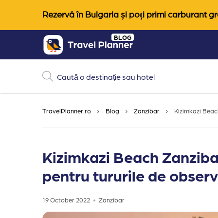
Rezervă în Bulgaria și poți primi carburant gra
Skip
BLOG
to
content
TravelPlanner.ro
Blog
Zanzibar
Kizimkazi Beach
Kizimkazi Beach Zanzibar
pentru tururile de observ
19 October 2022
Zanzibar