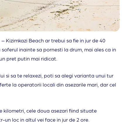
 – Kizimkazi Beach ar trebui sa fie in jur de 40
u soferul inainte sa pornesti la drum, mai ales ca in
un pret putin mai ridicat.
ui si sa te relaxezi, poti sa alegi varianta unui tur
erte la operatorii locali din asezarile mari, dar cel
e kilometri, cele doua asezari fiind situate
un loc in altul vei face in jur de 2 ore.