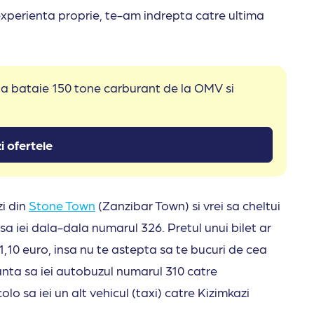
 experienta proprie, te-am indrepta catre ultima
 la bataie 150 tone carburant de la OMV si
i ofertele
i din
Stone Town
(Zanzibar Town) si vrei sa cheltui
sa iei dala-dala numarul 326. Pretul unui bilet ar
e 1,10 euro, insa nu te astepta sa te bucuri de cea
ianta sa iei autobuzul numarul 310 catre
lo sa iei un alt vehicul (taxi) catre Kizimkazi