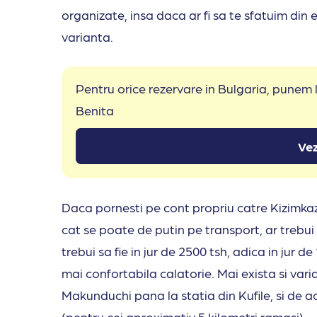
organizate, insa daca ar fi sa te sfatuim din
varianta.
Pentru orice rezervare in Bulgaria, punem
Benita
Vez
Daca pornesti pe cont propriu catre Kizimkaz
cat se poate de putin pe transport, ar trebui 
trebui sa fie in jur de 2500 tsh, adica in jur d
mai confortabila calatorie. Mai exista si var
Makunduchi pana la statia din Kufile, si de aco
(pentru cei aproximativ 5 kilometri ramasi).