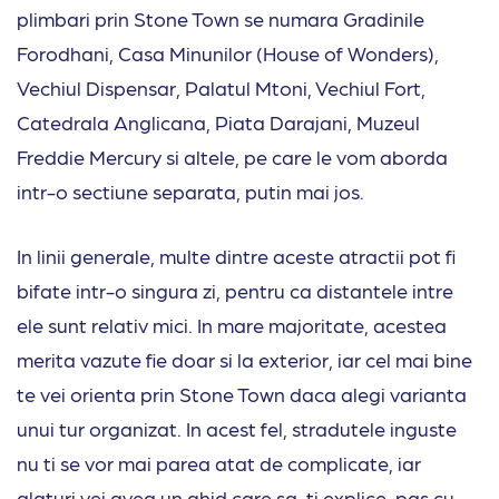
plimbari prin Stone Town se numara Gradinile
Forodhani, Casa Minunilor (House of Wonders),
Vechiul Dispensar, Palatul Mtoni, Vechiul Fort,
Catedrala Anglicana, Piata Darajani, Muzeul
Freddie Mercury si altele, pe care le vom aborda
intr-o sectiune separata, putin mai jos.
In linii generale, multe dintre aceste atractii pot fi
bifate intr-o singura zi, pentru ca distantele intre
ele sunt relativ mici. In mare majoritate, acestea
merita vazute fie doar si la exterior, iar cel mai bine
te vei orienta prin Stone Town daca alegi varianta
unui tur organizat. In acest fel, stradutele inguste
nu ti se vor mai parea atat de complicate, iar
alaturi vei avea un ghid care sa-ti explice, pas cu