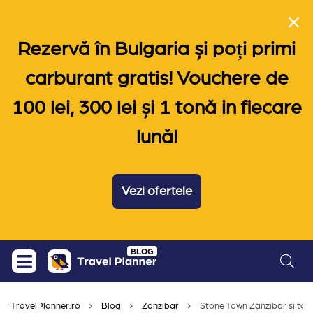
Rezervă în Bulgaria și poți primi
carburant gratis! Vouchere de
100 lei, 300 lei și 1 tonă in fiecare
lună!
Vezi ofertele
Skip
BLOG
to
content
TravelPlanner.ro
Blog
Zanzibar
Stone Town Zanzibar si totu