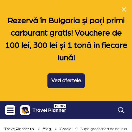
Rezervă în Bulgaria și poți primi
carburant gratis! Vouchere de
100 lei, 300 lei și 1 tonă in fiecare
lună!
Vezi ofertele
Skip
BLOG
to
content
TravelPlanner.ro
Blog
Grecia
Supa greceasca de naut cu la