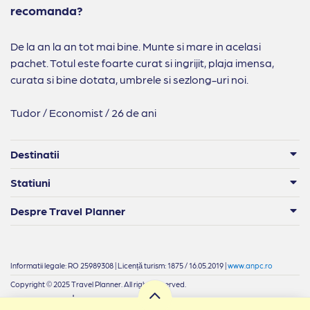
recomanda?
De la an la an tot mai bine. Munte si mare in acelasi
pachet. Totul este foarte curat si ingrijit, plaja imensa,
curata si bine dotata, umbrele si sezlong-uri noi.
Tudor / Economist / 26 de ani
Destinatii
Statiuni
Despre Travel Planner
Informatii legale: RO 25989308 | Licență turism: 1875 / 16.05.2019 |
www.anpc.ro
Copyright © 2025 Travel Planner. All rights reserved.
|
Termeni si condiții
Confidențialitate