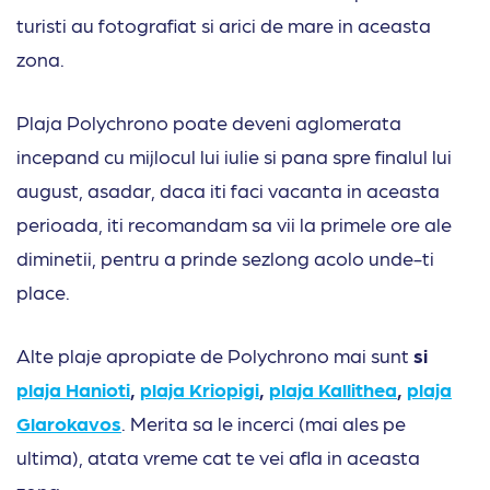
turisti au fotografiat si arici de mare in aceasta
zona.
Plaja Polychrono poate deveni aglomerata
incepand cu mijlocul lui iulie si pana spre finalul lui
august, asadar, daca iti faci vacanta in aceasta
perioada, iti recomandam sa vii la primele ore ale
diminetii, pentru a prinde sezlong acolo unde-ti
place.
Alte plaje apropiate de Polychrono mai sunt
si
plaja Hanioti
,
plaja Kriopigi
,
plaja Kallithea
,
plaja
Glarokavos
. Merita sa le incerci (mai ales pe
ultima), atata vreme cat te vei afla in aceasta