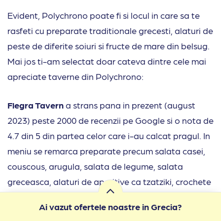
Evident, Polychrono poate fi si locul in care sa te
rasfeti cu preparate traditionale grecesti, alaturi de
peste de diferite soiuri si fructe de mare din belsug.
Mai jos ti-am selectat doar cateva dintre cele mai
apreciate taverne din Polychrono:
Flegra Tavern
a strans pana in prezent (august
2023) peste 2000 de recenzii pe Google si o nota de
4.7 din 5 din partea celor care i-au calcat pragul. In
meniu se remarca preparate precum salata casei,
couscous, arugula, salata de legume, salata
greceasca, alaturi de aperitive ca tzatziki, crochete
de dovlecei, bougiourdi, fava, cartof la cuptor.
Ai vazut ofertele noastre in Grecia?