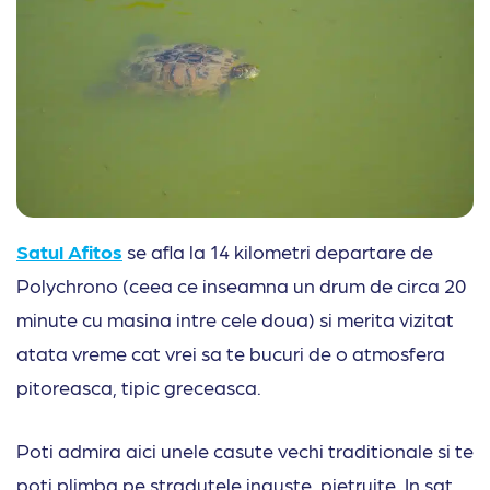
Satul Afitos
se afla la 14 kilometri departare de
Polychrono (ceea ce inseamna un drum de circa 20
minute cu masina intre cele doua) si merita vizitat
atata vreme cat vrei sa te bucuri de o atmosfera
pitoreasca, tipic greceasca.
Poti admira aici unele casute vechi traditionale si te
poti plimba pe stradutele inguste, pietruite. In sat