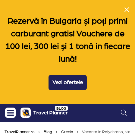
Rezervă în Bulgaria și poți primi
carburant gratis! Vouchere de
100 lei, 300 lei și 1 tonă in fiecare
lună!
Vezi ofertele
Skip
BLOG
to
content
TravelPlanner.ro
Blog
Grecia
Vacanta in Polychrono, statiu