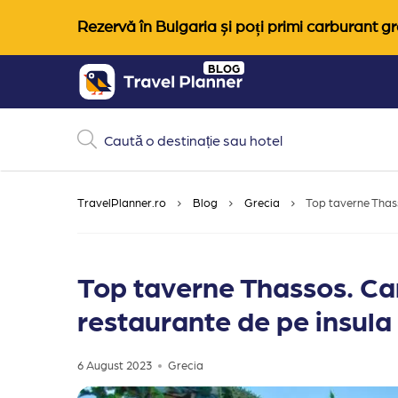
Rezervă în Bulgaria și poți primi carburant gra
Skip
BLOG
to
content
TravelPlanner.ro
Blog
Grecia
Top taverne Thass
Top taverne Thassos. Ca
restaurante de pe insula
6 August 2023
Grecia