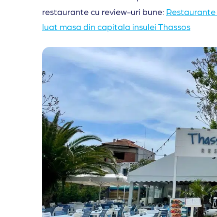
restaurante cu review-uri bune:
Restaurante 
luat masa din capitala insulei Thassos