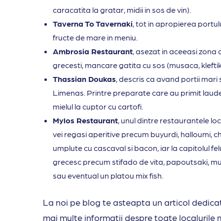
caracatita la gratar, midii in sos de vin).
Taverna To Tavernaki
, tot in apropierea portulu
fructe de mare in meniu.
Ambrosia Restaurant
, asezat in aceeasi zona 
grecesti, mancare gatita cu sos (musaca, kleftiko 
Thassian Doukas
, descris ca avand portii mari s
Limenas. Printre preparate care au primit laud
mielul la cuptor cu cartofi.
Mylos Restaurant
, unul dintre restaurantele lo
vei regasi aperitive precum buyurdi, halloumi, chi
umplute cu cascaval si bacon, iar la capitolul fe
grecesc precum stifado de vita, papoutsaki, musac
sau eventual un platou mix fish.
La noi pe blog te asteapta un articol dedicat
mai multe informatii despre toate localurile 