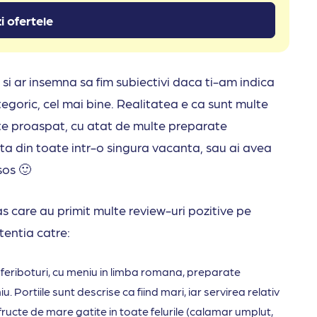
i ofertele
si ar insemna sa fim subiectivi daca ti-am indica
goric, cel mai bine. Realitatea e ca sunt multe
te proaspat, cu atat de multe preparate
usta din toate intr-o singura vacanta, sau ai avea
sos 🙂
nas care au primit multe review-uri pozitive pe
atentia catre:
e feriboturi, cu meniu in limba romana, preparate
u. Portiile sunt descrise ca fiind mari, iar servirea relativ
 fructe de mare gatite in toate felurile (calamar umplut,