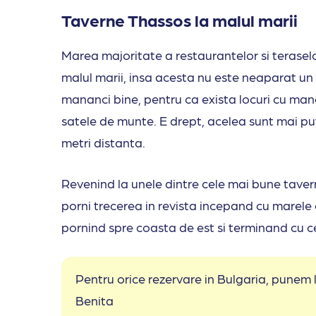
Taverne Thassos la malul marii
Marea majoritate a restaurantelor si teraselor
malul marii, insa acesta nu este neaparat un 
mananci bine, pentru ca exista locuri cu mancar
satele de munte. E drept, acelea sunt mai puti
metri distanta.
Revenind la unele dintre cele mai bune taver
porni trecerea in revista incepand cu marel
pornind spre coasta de est si terminand cu c
Pentru orice rezervare in Bulgaria, punem
Benita