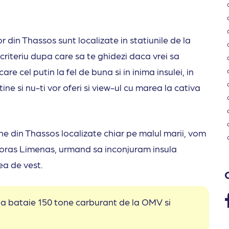
 din Thassos sunt localizate in statiunile de la
criteriu dupa care sa te ghidezi daca vrei sa
e cel putin la fel de buna si in inima insulei, in
ne si nu-ti vor oferi si view-ul cu marea la cativa
ne din Thassos localizate chiar pe malul marii, vom
e oras Limenas, urmand sa inconjuram insula
ea de vest.
 la bataie 150 tone carburant de la OMV si