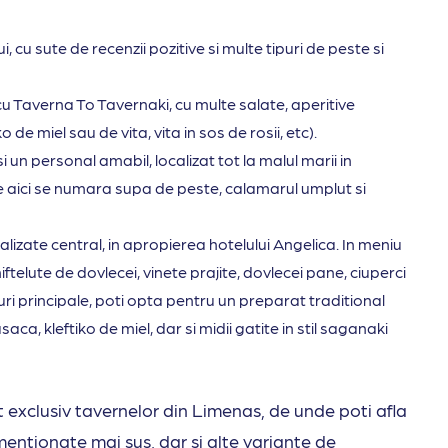
i, cu sute de recenzii pozitive si multe tipuri de peste si
cu Taverna To Tavernaki, cu multe salate, aperitive
de miel sau de vita, vita in sos de rosii, etc).
i un personal amabil, localizat tot la malul marii in
e aici se numara supa de peste, calamarul umplut si
calizate central, in apropierea hotelului Angelica. In meniu
ftelute de dovlecei, vinete prajite, dovlecei pane, ciuperci
luri principale, poti opta pentru un preparat traditional
a, kleftiko de miel, dar si midii gatite in stil saganaki
 exclusiv tavernelor din Limenas, de unde poti afla
mentionate mai sus, dar si alte variante de