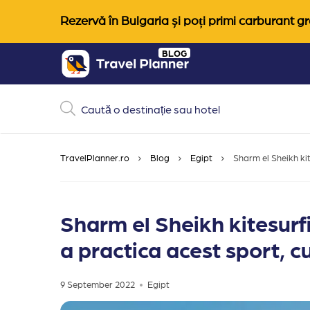
Rezervă în Bulgaria și poți primi carburant gra
Skip
BLOG
to
content
TravelPlanner.ro
Blog
Egipt
Sharm el Sheikh kit
Sharm el Sheikh kitesurf
a practica acest sport, cur
9 September 2022
Egipt