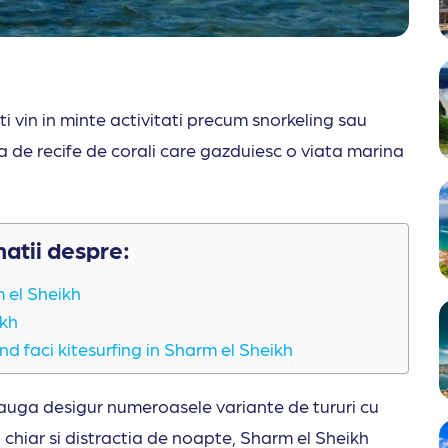
i vin in minte activitati precum snorkeling sau
a de recife de corali care gazduiesc o viata marina
matii despre:
m el Sheikh
ikh
and faci kitesurfing in Sharm el Sheikh
dauga desigur numeroasele variante de tururi cu
si chiar si distractia de noapte, Sharm el Sheikh