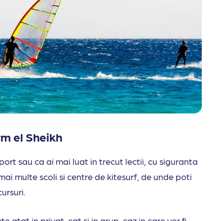
arm el Sheikh
port sau ca ai mai luat in trecut lectii, cu siguranta
e mai multe scoli si centre de kitesurf, de unde poti
cursuri.
te atat in privat, cat si in grup, caz in care vor fi