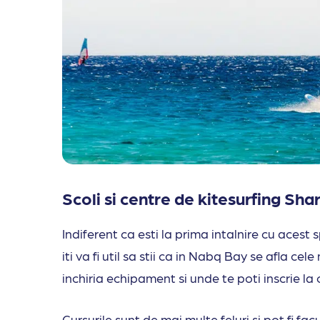
Scoli si centre de kitesurfing Sh
Indiferent ca esti la prima intalnire cu acest s
iti va fi util sa stii ca in Nabq Bay se afla cel
inchiria echipament si unde te poti inscrie la 
Cursurile sunt de mai multe feluri si pot fi facu