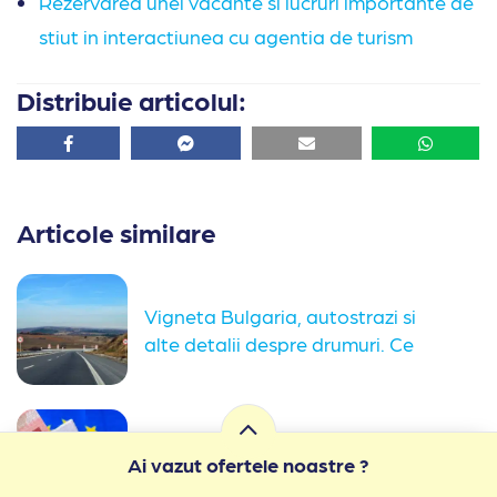
Rezervarea unei vacante si lucruri importante de
stiut in interactiunea cu agentia de turism
Distribuie articolul:
Facebook
Facebook
Email
Whatsa
Articole similare
Vigneta Bulgaria, autostrazi si
alte detalii despre drumuri. Ce
trebuie...
Despre bani si preturi in Bulgaria.
Ai vazut ofertele noastre ?
Informatii folositoare daca te...