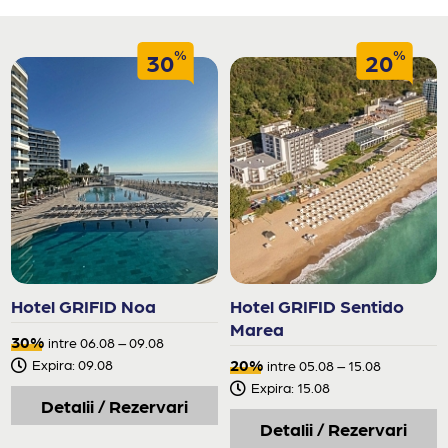
%
%
30
20
Hotel GRIFID Noa
Hotel GRIFID Sentido
Marea
30%
intre 06.08 – 09.08
20%
Expira: 09.08
intre 05.08 – 15.08
Expira: 15.08
Detalii / Rezervari
Detalii / Rezervari