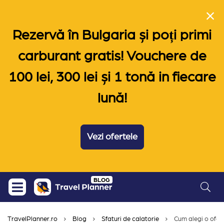
Rezervă în Bulgaria și poți primi
carburant gratis! Vouchere de
100 lei, 300 lei și 1 tonă in fiecare
lună!
Vezi ofertele
Skip
BLOG
to
content
TravelPlanner.ro
Blog
Sfaturi de calatorie
Cum alegi o ofert