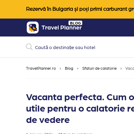
Rezervă în Bulgaria și poți primi carburant gra
Skip
BLOG
to
content
TravelPlanner.ro
Blog
Sfaturi de calatorie
Vacan
Vacanta perfecta. Cum o o
utile pentru o calatorie 
de vedere