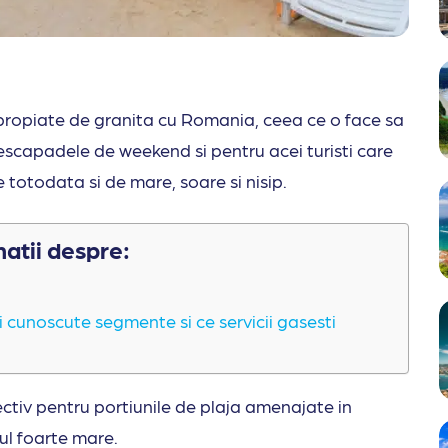
 apropiate de granita cu Romania, ceea ce o face sa
 escapadele de weekend si pentru acei turisti care
re totodata si de mare, soare si nisip.
matii despre:
 cunoscute segmente si ce servicii gasesti
ectiv pentru portiunile de plaja amenajate in
nul foarte mare.