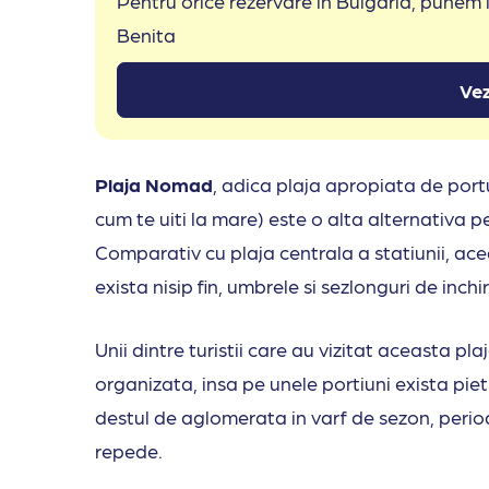
Pentru orice rezervare in Bulgaria, punem
Benita
Vez
Plaja Nomad
, adica plaja apropiata de portu
cum te uiti la mare) este o alta alternativa 
Comparativ cu plaja centrala a statiunii, acea
exista nisip fin, umbrele si sezlonguri de inchi
Unii dintre turistii care au vizitat aceasta pla
organizata, insa pe unele portiuni exista pie
destul de aglomerata in varf de sezon, perioa
repede.