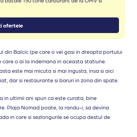
 la bataie 150 tone carburant de la OMV si
i ofertele
l din Balcic (pe care o vei gasi in dreapta portului
pe care o ai la indemana in aceasta statiune.
sta este mai micuta si mai ingusta, insa si aici
riat, dar si restaurante si baruri in zona din spate.
ja in ultimii ani spun ca este curata, bine
tre. Plaja Nomad poate, la randu-i, sa devina
da in care si sezlongurile se ocupa destul de