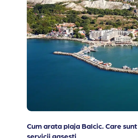
Cum arata plaja Balcic. Care sun
servicii gasesti