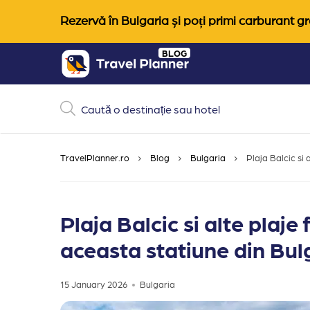
Rezervă în Bulgaria și poți primi carburant gra
Skip
BLOG
to
content
TravelPlanner.ro
Blog
Bulgaria
Plaja Balcic si
Plaja Balcic si alte plaj
aceasta statiune din Bul
15 January 2026
Bulgaria