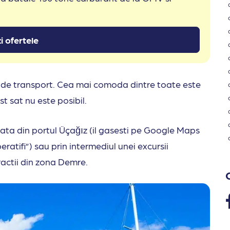
i ofertele
e de transport. Cea mai comoda dintre toate este
t sat nu este posibil.
luata din portul Üçağız (il gasesti pe Google Maps
tifi”) sau prin intermediul unei excursii
tractii din zona Demre.