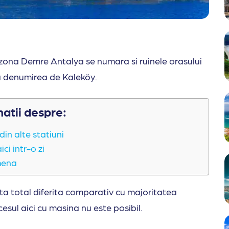
in zona Demre Antalya se numara si ruinele orasului
ta denumirea de Kaleköy.
matii despre:
in alte statiuni
ci intr-o zi
imena
nta total diferita comparativ cu majoritatea
cesul aici cu masina nu este posibil.