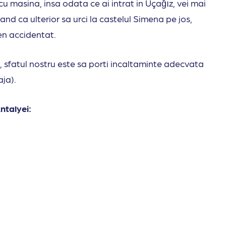
 masina, insa odata ce ai intrat in Üçağız, vei mai
and ca ulterior sa urci la castelul Simena pe jos,
ren accidentat.
a, sfatul nostru este sa porti incaltaminte adecvata
aja).
ntalyei: