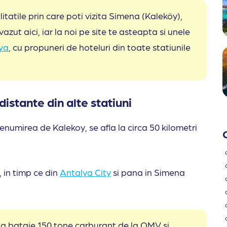
atile prin care poti vizita Simena (Kaleköy),
azut aici, iar la noi pe site te asteapta si unele
ya
, cu propuneri de hoteluri din toate statiunile
istante din alte statiuni
enumirea de Kalekoy, se afla la circa 50 kilometri
, in timp ce din
Antalya City
si pana in Simena
 la bataie 150 tone carburant de la OMV si