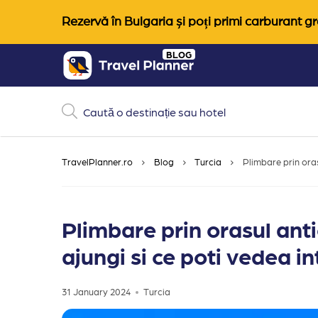
Rezervă în Bulgaria și poți primi carburant gra
Skip
BLOG
to
content
TravelPlanner.ro
Blog
Turcia
Plimbare prin oras
Plimbare prin orasul an
ajungi si ce poti vedea in
31 January 2024
Turcia