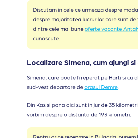
Discutam in cele ce urmeaza despre modalit
despre majoritatea lucrurilor care sunt de v
dintre cele mai bune
oferte vacante An
t
al
cunoscute.
Localizare Simena, cum ajungi si d
Simena, care poate fi reperat pe Harti si cu d
sud-vest departare de
orasul Demre
.
Din Kas si pana aici sunt in jur de 35 kilometri
vorbim despre o distanta de 193 kilometri.
Pentru orice rezervare in Bulgaria, punem