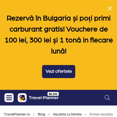
Rezervă în Bulgaria și poți primi
carburant gratis! Vouchere de
100 lei, 300 lei și 1 tonă in fiecare
lună!
Vezi ofertele
Skip
BLOG
to
content
TravelPlanner.ro
Blog
Vacanta cu familia
Prima vacanta cu 