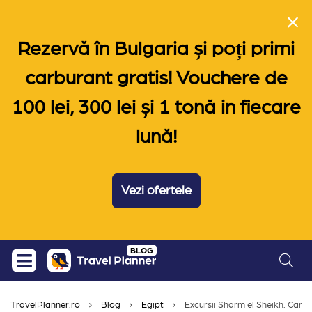
Rezervă în Bulgaria și poți primi
carburant gratis! Vouchere de
100 lei, 300 lei și 1 tonă in fiecare
lună!
Vezi ofertele
Skip
BLOG
to
content
TravelPlanner.ro
Blog
Egipt
Excursii Sharm el Sheikh. Care s