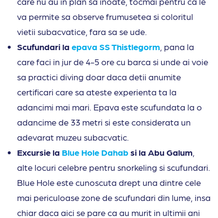
care nu au in plan sa inoate, tocmai pentru ca le
va permite sa observe frumusetea si coloritul
vietii subacvatice, fara sa se ude.
Scufundari la
epava SS Thistlegorm
, pana la
care faci in jur de 4-5 ore cu barca si unde ai voie
sa practici diving doar daca detii anumite
certificari care sa ateste experienta ta la
adancimi mai mari. Epava este scufundata la o
adancime de 33 metri si este considerata un
adevarat muzeu subacvatic.
Excursie la
Blue Hole Dahab
si la Abu Galum
,
alte locuri celebre pentru snorkeling si scufundari.
Blue Hole este cunoscuta drept una dintre cele
mai periculoase zone de scufundari din lume, insa
chiar daca aici se pare ca au murit in ultimii ani