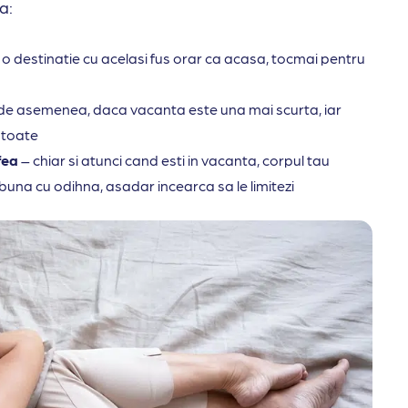
a:
e o destinatie cu acelasi fus orar ca acasa, tocmai pentru
 de asemenea, daca vacanta este una mai scurta, iar
e toate
fea
– chiar si atunci cand esti in vacanta, corpul tau
buna cu odihna, asadar incearca sa le limitezi