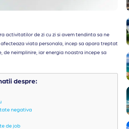
activitatilor de zi cu zi si avem tendinta sa ne
 afecteaza viata personala, incep sa apara treptat
, de neimplinire, iar energia noastra incepe sa
matii despre:
u
litate negativa
te de job