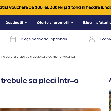
tis! Vouchere de 100 lei, 300 lei și 1 tonă in fiecare lună!
Destinatii
Oferte si promotii
Blog – sfaturi
Alege perioada (optional)
1 came
mne care-ti arata ca trebuie sa pleci intr-o vacanta
trebuie sa pleci intr-o