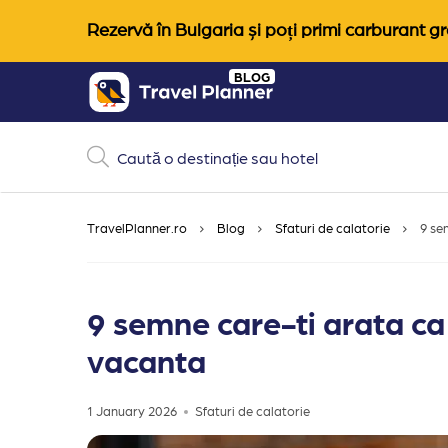
Rezervă în Bulgaria și poți primi carburant gra
Skip
BLOG
to
content
TravelPlanner.ro
Blog
Sfaturi de calatorie
9 se
9 semne care-ti arata ca 
vacanta
1 January 2026
Sfaturi de calatorie