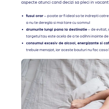
aspecte atunci cand decizi sa pleci in vacant
fusul orar
– poate ar fi ideal sa te indrepti catr
a nu te deregla si mai tare cu somnul
drumurile lungi pana la destinatie
– de evitat,
targetul tau este acela de a te odihni inainte d
consumul excesiv de alcool, energizante si ca
trebuie menajat, iar aceste bauturi nu fac casa 