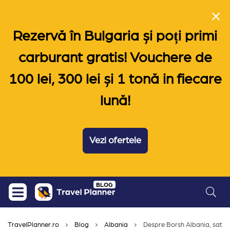
Rezervă în Bulgaria și poți primi
carburant gratis! Vouchere de
100 lei, 300 lei și 1 tonă in fiecare
lună!
Vezi ofertele
Skip
BLOG
to
content
TravelPlanner.ro
Blog
Albania
Despre Borsh Albania, satul 