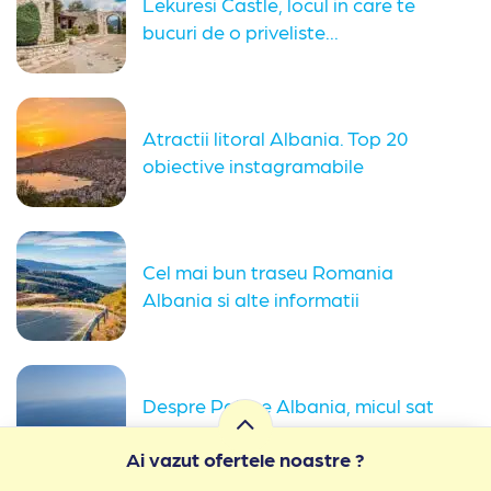
Lekuresi Castle, locul in care te
bucuri de o priveliste...
Atractii litoral Albania. Top 20
obiective instagramabile
apropiate de malul...
Cel mai bun traseu Romania
Albania si alte informatii
despre...
Despre Palase Albania, micul sat
pitoresc din apropierea Parcului
Ai vazut ofertele noastre ?
National...