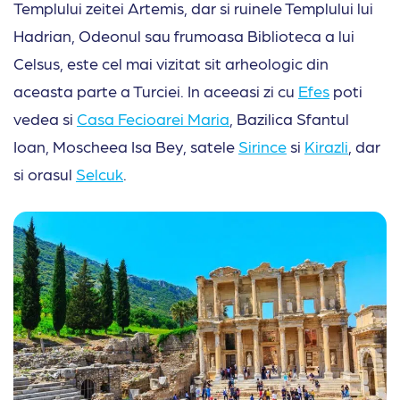
Templului zeitei Artemis, dar si ruinele Templului lui
Hadrian, Odeonul sau frumoasa Biblioteca a lui
Celsus, este cel mai vizitat sit arheologic din
aceasta parte a Turciei. In aceeasi zi cu
Efes
poti
vedea si
Casa Fecioarei Maria
, Bazilica Sfantul
Ioan, Moscheea Isa Bey, satele
Sirince
si
Kirazli
, dar
si orasul
Selcuk
.