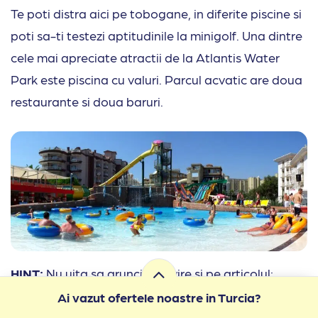
Te poti distra aici pe tobogane, in diferite piscine si
poti sa-ti testezi aptitudinile la minigolf. Una dintre
cele mai apreciate atractii de la Atlantis Water
Park este piscina cu valuri. Parcul acvatic are doua
restaurante si doua baruri.
HINT:
Nu uita sa arunci o privire si pe articolul:
Statiuni si orase in regiunea Marea Egee din Turcia.
Ai vazut ofertele noastre in Turcia?
Cele mai cunoscute si apreciate zone de vacanta
,