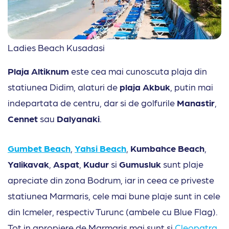
Ladies Beach Kusadasi
Plaja Altiknum
este cea mai cunoscuta plaja din
statiunea Didim, alaturi de
plaja Akbuk
, putin mai
indepartata de centru, dar si de golfurile
Manastir
,
Cennet
sau
Dalyanaki
.
Gumbet Beach
,
Yahsi Beach
,
Kumbahce Beach
,
Yalikavak
,
Aspat
,
Kudur
si
Gumusluk
sunt plaje
apreciate din zona Bodrum, iar in ceea ce priveste
statiunea Marmaris, cele mai bune plaje sunt in cele
din Icmeler, respectiv Turunc (ambele cu Blue Flag).
Tot in apropiere de Marmaris mai sunt si
Cleopatra