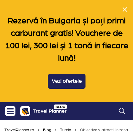
Rezervă în Bulgaria și poți primi
carburant gratis! Vouchere de
100 lei, 300 lei și 1 tonă in fiecare
lună!
Vezi ofertele
Skip
BLOG
to
content
TravelPlanner.ro
Blog
Turcia
Obiective si atractii in zona s